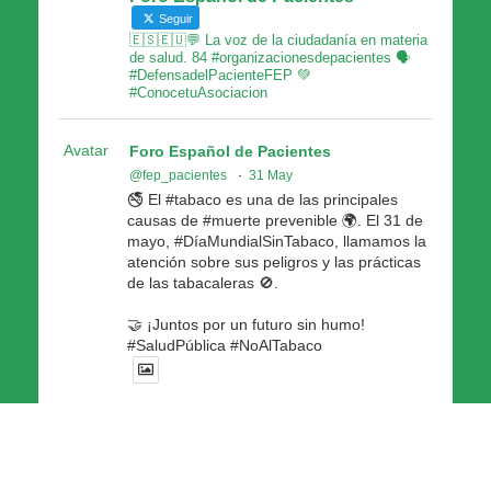
Seguir
🇪🇸🇪🇺💬 La voz de la ciudadanía en materia
de salud. 84 #organizacionesdepacientes 🗣
#DefensadelPacienteFEP 💚
#ConocetuAsociacion
Avatar
Foro Español de Pacientes
@fep_pacientes
·
31 May
🚭 El #tabaco es una de las principales
causas de #muerte prevenible 🌍. El 31 de
mayo, #DíaMundialSinTabaco, llamamos la
atención sobre sus peligros y las prácticas
de las tabacaleras 🚫.
🤝 ¡Juntos por un futuro sin humo!
#SaludPública #NoAlTabaco
4
5
Twitter
Foro Español de Pacientes Retuiteado