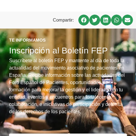
Compartir:
TE INFORMAMOS
Inscripción al Boletín FEP
Suscríbete al boletín FEP y mantente al día de toda la
actualidad del movimiento asociativo de pacientes en
España. Recibe información sobre las actividades del
Foro Español de Pacientes, oportunidades de
formación para mejorar la gestión y el liderazgo en tu
entidad, eventos y encuentros para fortalecer la
colaboración, e iniciativas de participación y defensa
de los derechos de los pacientes.