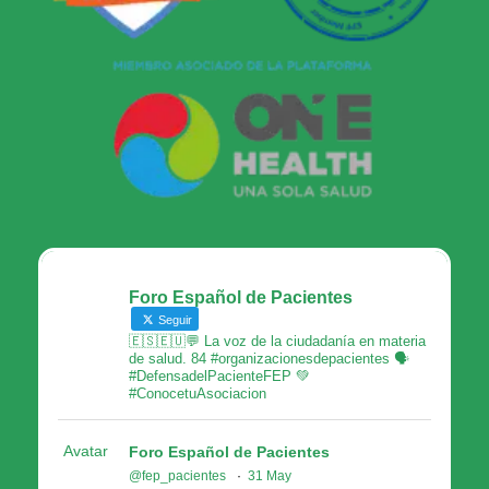
Foro Español de Pacientes
Seguir
🇪🇸🇪🇺💬 La voz de la ciudadanía en materia
de salud. 84 #organizacionesdepacientes 🗣
#DefensadelPacienteFEP 💚
#ConocetuAsociacion
Avatar
Foro Español de Pacientes
@fep_pacientes
·
31 May