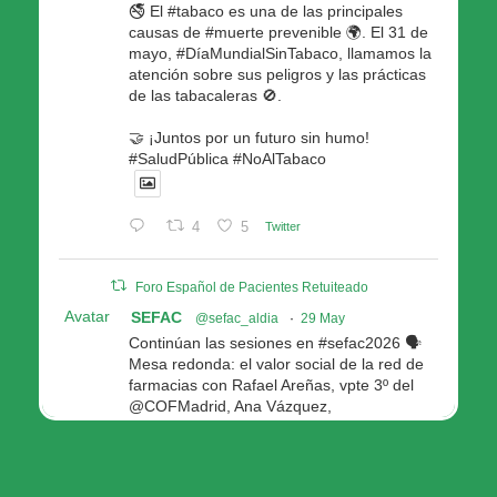
🚭 El #tabaco es una de las principales
causas de #muerte prevenible 🌍. El 31 de
mayo, #DíaMundialSinTabaco, llamamos la
atención sobre sus peligros y las prácticas
de las tabacaleras 🚫.
🤝 ¡Juntos por un futuro sin humo!
#SaludPública #NoAlTabaco
4
5
Twitter
Foro Español de Pacientes Retuiteado
Avatar
SEFAC
@sefac_aldia
·
29 May
Continúan las sesiones en #sefac2026 🗣️
Mesa redonda: el valor social de la red de
farmacias con Rafael Areñas, vpte 3º del
@COFMadrid, Ana Vázquez,
@fep_pacientes Galicia, Antón Acevedo, d
Consellería de Política Social e Igualdad
@Xunta
Modera: @AnaMolinero1, vpta 1ª SEFAC