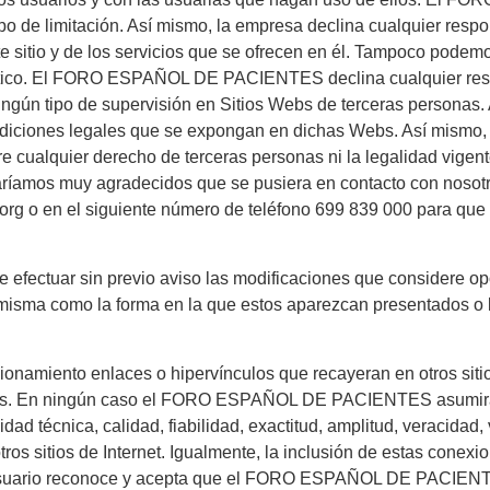
 tipo de limitación. Así mismo, la empresa declina cualquier re
te sitio y de los servicios que se ofrecen en él. Tampoco podemo
tico. El FORO ESPAÑOL DE PACIENTES declina cualquier respon
 ningún tipo de supervisión en Sitios Webs de terceras personas
diciones legales que se expongan en dichas Webs. Así mismo, l
 cualquier derecho de terceras personas ni la legalidad vigent
staríamos muy agradecidos que se pusiera en contacto con nosot
.org o en el siguiente número de teléfono 699 839 000 para qu
tuar sin previo aviso las modificaciones que considere oport
a misma como la forma en la que estos aparezcan presentados o l
ncionamiento enlaces o hipervínculos que recayeran en otros
enidos. En ningún caso el FORO ESPAÑOL DE PACIENTES asumirá
idad técnica, calidad, fiabilidad, exactitud, amplitud, veracidad,
os sitios de Internet. Igualmente, la inclusión de estas conexi
el usuario reconoce y acepta que el FORO ESPAÑOL DE PACIENT