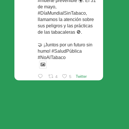
#muerte prevenible 🌍. El 31
de mayo,
#DíaMundialSinTabaco,
llamamos la atención sobre
sus peligros y las prácticas
de las tabacaleras 🚫.
🤝 ¡Juntos por un futuro sin
humo! #SaludPública
#NoAlTabaco
4
5
Twitter
Foro Español de Pacientes
Retuiteado
Avatar
SEFAC
@sefac_aldia
·
29 May
Continúan las sesiones en