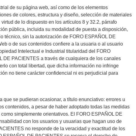
rial de su página web, así como de los elementos
iones de colores, estructura y diseño, selección de materiales
rtud de lo dispuesto en los artículos 8 y 32.2, párrafo
ión pública, incluida su modalidad de puesta a disposición,
medio técnico, sin la autorización de FORO ESPAÑOL DE
eb o de sus contenidos confiere a la usuaria o al usuario
piedad Intelectual e Industrial titularidad del FORO
L DE PACIENTES a través de cualquiera de los canales
rlo con total libertad, que dicha información no infringe
ón no tiene carácter confidencial ni es perjudicial para
e se pudieran ocasionar, a título enunciativo: errores u
n los contenidos, a pesar de haber adoptado todas las medidas
erse como simplemente orientativos. El FORO ESPAÑOL DE
sabilidad con los usuarios y usuarias que hagan uso de
ACIENTES no responde de la veracidad y exactitud de los
 FORO ESPAÑOL DE PACIENTES se reserva el derecho de