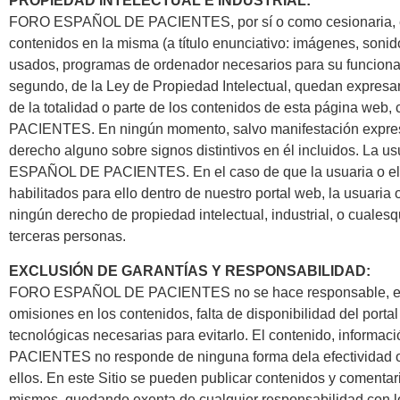
PROPIEDAD INTELECTUAL E INDUSTRIAL:
FORO ESPAÑOL DE PACIENTES, por sí o como cesionaria, es ti
contenidos en la misma (a título enunciativo: imágenes, sonido
usados, programas de ordenador necesarios para su funcionamie
segundo, de la Ley de Propiedad Intelectual, quedan expresam
de la totalidad o parte de los contenidos de esta página web
PACIENTES. En ningún momento, salvo manifestación expresa de
derecho alguno sobre signos distintivos en él incluidos. La us
ESPAÑOL DE PACIENTES. En el caso de que la usuaria o el 
habilitados para ello dentro de nuestro portal web, la usuaria 
ningún derecho de propiedad intelectual, industrial, o cualesq
terceras personas.
EXCLUSIÓN DE GARANTÍAS Y RESPONSABILIDAD:
FORO ESPAÑOL DE PACIENTES no se hace responsable, en ningú
omisiones en los contenidos, falta de disponibilidad del port
tecnológicas necesarias para evitarlo. El contenido, infor
PACIENTES no responde de ninguna forma dela efectividad o 
ellos. En este Sitio se pueden publicar contenidos y comen
mismos, quedando exenta de cualquier responsabilidad con 