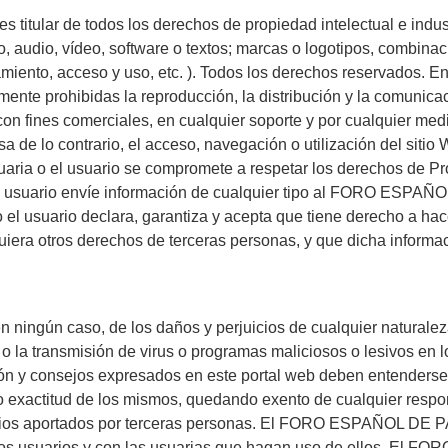
tular de todos los derechos de propiedad intelectual e indust
, audio, vídeo, software o textos; marcas o logotipos, combinac
nto, acceso y uso, etc. ). Todos los derechos reservados. En vi
ente prohibidas la reproducción, la distribución y la comunicac
, con fines comerciales, en cualquier soporte y por cualquier 
 lo contrario, el acceso, navegación o utilización del sitio W
uaria o el usuario se compromete a respetar los derechos de Pro
usuario envíe información de cualquier tipo al FORO ESPAÑO
o el usuario declara, garantiza y acepta que tiene derecho a hace
uiera otros derechos de terceras personas, y que dicha informaci
n caso, de los daños y perjuicios de cualquier naturaleza qu
al o la transmisión de virus o programas maliciosos o lesivos e
mación y consejos expresados en este portal web deben entend
exactitud de los mismos, quedando exento de cualquier respon
tarios aportados por terceras personas. El FORO ESPAÑOL DE P
los usuarios y con las usuarias que hagan uso de ellos. El