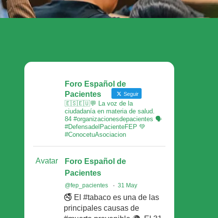
Foro Español de
Pacientes
Seguir
🇪🇸🇪🇺💬 La voz de la
ciudadanía en materia de salud.
84 #organizacionesdepacientes 🗣
#DefensadelPacienteFEP 💚
#ConocetuAsociacion
Avatar
Foro Español de
Pacientes
@fep_pacientes
·
31 May
🚭 El #tabaco es una de las
principales causas de