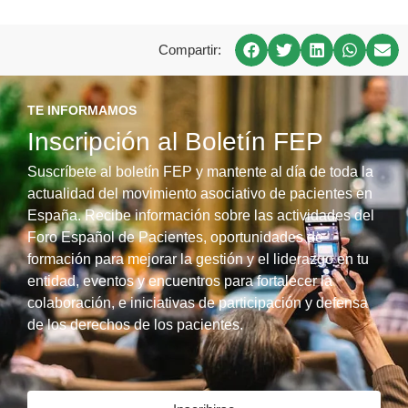
Compartir:
TE INFORMAMOS
Inscripción al Boletín FEP
Suscríbete al boletín FEP y mantente al día de toda la
actualidad del movimiento asociativo de pacientes en
España. Recibe información sobre las actividades del
Foro Español de Pacientes, oportunidades de
formación para mejorar la gestión y el liderazgo en tu
entidad, eventos y encuentros para fortalecer la
colaboración, e iniciativas de participación y defensa
de los derechos de los pacientes.