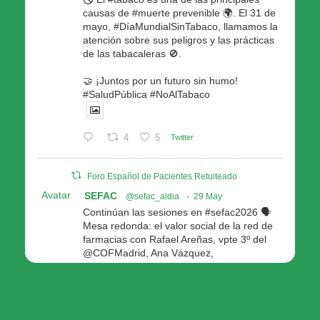
causas de #muerte prevenible 🌍. El 31 de
mayo, #DíaMundialSinTabaco, llamamos la
atención sobre sus peligros y las prácticas
de las tabacaleras 🚫.
🤝 ¡Juntos por un futuro sin humo!
#SaludPública #NoAlTabaco
4
5
Twitter
Foro Español de Pacientes Retuiteado
Avatar
SEFAC
@sefac_aldia
·
29 May
Continúan las sesiones en #sefac2026 🗣️
Mesa redonda: el valor social de la red de
farmacias con Rafael Areñas, vpte 3º del
@COFMadrid, Ana Vázquez,
@fep_pacientes Galicia, Antón Acevedo, d
Consellería de Política Social e Igualdad
@Xunta
Modera: @AnaMolinero1, vpta 1ª SEFAC