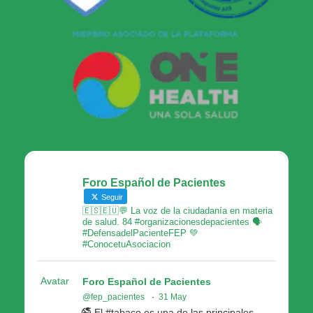
Foro Español de Pacientes
Seguir
🇪🇸🇪🇺💬 La voz de la ciudadanía en materia
de salud. 84 #organizacionesdepacientes 🗣
#DefensadelPacienteFEP 💚
#ConocetuAsociacion
Avatar
Foro Español de Pacientes
@fep_pacientes
·
31 May
🚭 El #tabaco es una de las principales