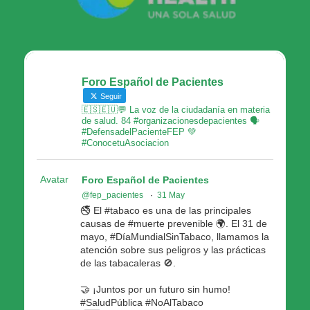
Foro Español de Pacientes
Seguir
🇪🇸🇪🇺💬 La voz de la ciudadanía en materia
de salud. 84 #organizacionesdepacientes 🗣
#DefensadelPacienteFEP 💚
#ConocetuAsociacion
Avatar
Foro Español de Pacientes
@fep_pacientes
·
31 May
🚭 El #tabaco es una de las principales
causas de #muerte prevenible 🌍. El 31 de
mayo, #DíaMundialSinTabaco, llamamos la
atención sobre sus peligros y las prácticas
de las tabacaleras 🚫.
🤝 ¡Juntos por un futuro sin humo!
#SaludPública #NoAlTabaco