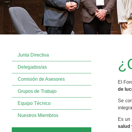
Junta Directiva
¿
Delegados/as
Comisión de Asesores
El For
de luc
Grupos de Trabajo
Se con
Equipo Técnico
integr
Nuestros Miembros
Es un 
salud