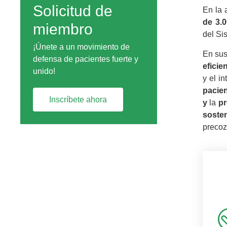
Solicitud de
En la 
de 3.
miembro
del Si
¡Únete a un movimiento de
En sus
defensa de pacientes fuerte y
eficie
unido!
y el i
pacie
Inscríbete ahora
y
la
pr
sosten
precoz