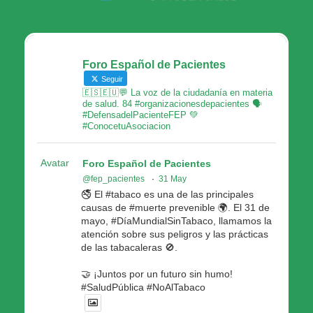
Foro Español de Pacientes
Seguir
🇪🇸🇪🇺💬 La voz de la ciudadanía en materia
de salud. 84 #organizacionesdepacientes 🗣
#DefensadelPacienteFEP 💚
#ConocetuAsociacion
Avatar
Foro Español de Pacientes
@fep_pacientes
·
31 May
🚭 El #tabaco es una de las principales
causas de #muerte prevenible 🌍. El 31 de
mayo, #DíaMundialSinTabaco, llamamos la
atención sobre sus peligros y las prácticas
de las tabacaleras 🚫.
🤝 ¡Juntos por un futuro sin humo!
#SaludPública #NoAlTabaco