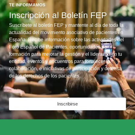
TE INFORMAMOS
Inscripción al Boletín FEP
Suscríbete al boletín FEP y mantente al día de toda la
actualidad del movimiento asociativo de pacientes en
España. Recibe información sobre las actividades del
Foro Español de Pacientes, oportunidades de
formación para mejorar la gestión y el liderazgo en tu
entidad, eventos y encuentros para fortalecer la
colaboración, e iniciativas de participación y defensa
de los derechos de los pacientes.
Inscribirse