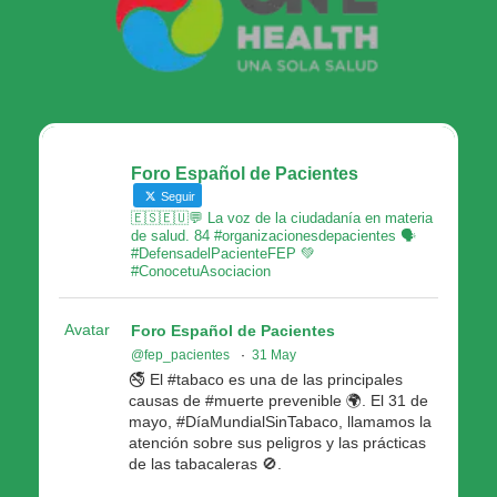
Foro Español de Pacientes
Seguir
🇪🇸🇪🇺💬 La voz de la ciudadanía en materia
de salud. 84 #organizacionesdepacientes 🗣
#DefensadelPacienteFEP 💚
#ConocetuAsociacion
Avatar
Foro Español de Pacientes
@fep_pacientes
·
31 May
🚭 El #tabaco es una de las principales
causas de #muerte prevenible 🌍. El 31 de
mayo, #DíaMundialSinTabaco, llamamos la
atención sobre sus peligros y las prácticas
de las tabacaleras 🚫.