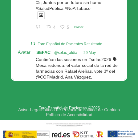
🤝 ¡Juntos por un futuro sin humo!
#SaludPública #NoAlTabaco
4
5
Twitter
Foro Español de Pacientes Retuiteado
Avatar
SEFAC
@sefac_aldia
·
29 May
Continúan las sesiones en #sefac2026 🗣️
Mesa redonda: el valor social de la red de
farmacias con Rafael Areñas, vpte 3º del
@COFMadrid, Ana Vázquez,
@fep_pacientes Galicia, Antón Acevedo, d
Consellería de Política Social e Igualdad
@Xunta
Modera: @AnaMolinero1, vpta 1ª SEFAC
Foro Español de Pacientes ©2026
4
4
Twitter
Aviso Legal
Política de Privacidad
Política de Cookies
Política de Accesibilidad
Avatar
Foro Español de Pacientes
@fep_pacientes
·
29 May