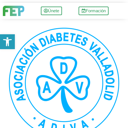
Únete
Formación
Abrir barra de herramientas