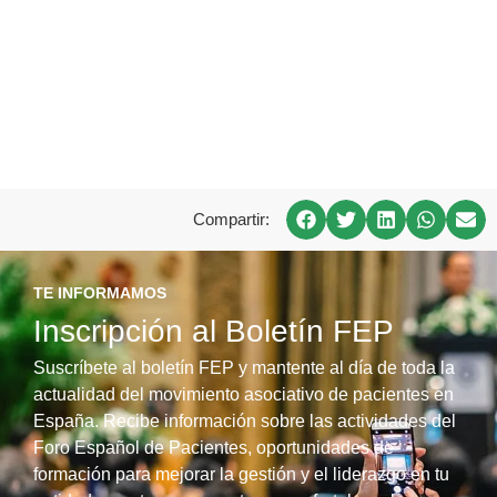
Compartir:
TE INFORMAMOS
Inscripción al Boletín FEP
Suscríbete al boletín FEP y mantente al día de toda la
actualidad del movimiento asociativo de pacientes en
España. Recibe información sobre las actividades del
Foro Español de Pacientes, oportunidades de
formación para mejorar la gestión y el liderazgo en tu