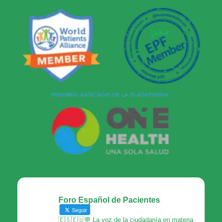
Foro Español de Pacientes
Seguir
🇪🇸🇪🇺💬 La voz de la ciudadanía en materia