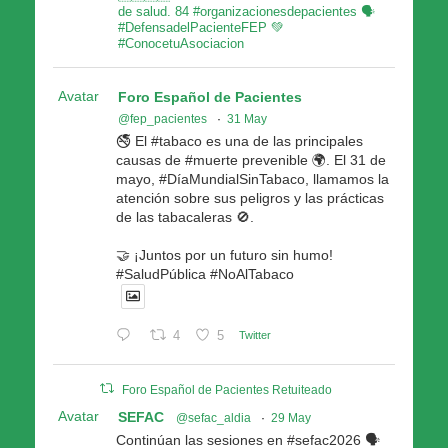
de salud. 84 #organizacionesdepacientes 🗣
#DefensadelPacienteFEP 💚
#ConocetuAsociacion
Avatar
Foro Español de Pacientes
@fep_pacientes
·
31 May
🚭 El #tabaco es una de las principales
causas de #muerte prevenible 🌍. El 31 de
mayo, #DíaMundialSinTabaco, llamamos la
atención sobre sus peligros y las prácticas
de las tabacaleras 🚫.
🤝 ¡Juntos por un futuro sin humo!
#SaludPública #NoAlTabaco
4
5
Twitter
Foro Español de Pacientes Retuiteado
Avatar
SEFAC
@sefac_aldia
·
29 May
Continúan las sesiones en #sefac2026 🗣️