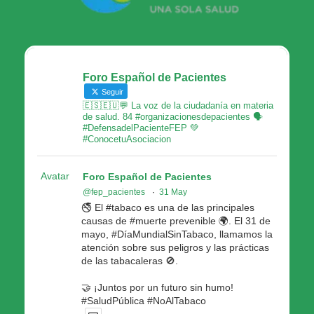
Foro Español de Pacientes
Seguir
🇪🇸🇪🇺💬 La voz de la ciudadanía en materia
de salud. 84 #organizacionesdepacientes 🗣
#DefensadelPacienteFEP 💚
#ConocetuAsociacion
Avatar
Foro Español de Pacientes
@fep_pacientes
·
31 May
🚭 El #tabaco es una de las principales
causas de #muerte prevenible 🌍. El 31 de
mayo, #DíaMundialSinTabaco, llamamos la
atención sobre sus peligros y las prácticas
de las tabacaleras 🚫.
🤝 ¡Juntos por un futuro sin humo!
#SaludPública #NoAlTabaco