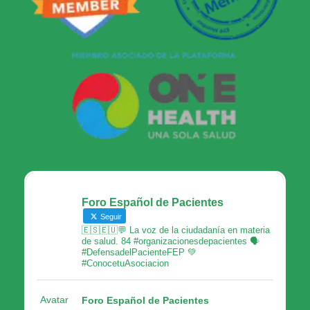
Foro Español de Pacientes
Seguir
🇪🇸🇪🇺💬 La voz de la ciudadanía en materia
de salud. 84 #organizacionesdepacientes 🗣
#DefensadelPacienteFEP 💚
#ConocetuAsociacion
Avatar
Foro Español de Pacientes