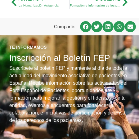
La Humanización Asistencial
Formación e información de los pacientes y asociaciones
Compartir:
TE INFORMAMOS
Inscripción al Boletín FEP
Suscríbete al boletín FEP y mantente al día de toda la
actualidad del movimiento asociativo de pacientes en
España. Recibe información sobre las actividades del
Foro Español de Pacientes, oportunidades de
formación para mejorar la gestión y el liderazgo en tu
entidad, eventos y encuentros para fortalecer la
colaboración, e iniciativas de participación y defensa
de los derechos de los pacientes.