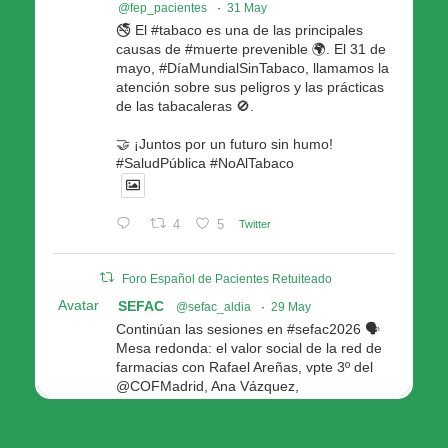
@fep_pacientes
·
31 May
🚭 El #tabaco es una de las principales
causas de #muerte prevenible 🌍. El 31 de
mayo, #DíaMundialSinTabaco, llamamos la
atención sobre sus peligros y las prácticas
de las tabacaleras 🚫.
🤝 ¡Juntos por un futuro sin humo!
#SaludPública #NoAlTabaco
4
5
Twitter
Foro Español de Pacientes Retuiteado
Avatar
SEFAC
@sefac_aldia
·
29 May
Continúan las sesiones en #sefac2026 🗣️
Mesa redonda: el valor social de la red de
farmacias con Rafael Areñas, vpte 3º del
@COFMadrid, Ana Vázquez,
@fep_pacientes Galicia, Antón Acevedo, d
Consellería de Política Social e Igualdad
@Xunta