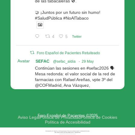
de las tabacaleras 🚫.
🤝 ¡Juntos por un futuro sin humo!
#SaludPública #NoAlTabaco
4
5
Twitter
Foro Español de Pacientes Retuiteado
Avatar
SEFAC
@sefac_aldia
·
29 May
Continúan las sesiones en #sefac2026 🗣️
Mesa redonda: el valor social de la red de
farmacias con Rafael Areñas, vpte 3º del
@COFMadrid, Ana Vázquez,
@fep_pacientes Galicia, Antón Acevedo, d
Consellería de Política Social e Igualdad
@Xunta
Modera: @AnaMolinero1, vpta 1ª SEFAC
Foro Español de Pacientes ©2026
4
4
Twitter
Aviso Legal
Política de Privacidad
Política de Cookies
Política de Accesibilidad
Avatar
Foro Español de Pacientes