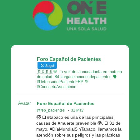
Foro Español de Pacientes
Seguir
🇪🇸🇪🇺💬 La voz de la ciudadanía en materia
de salud. 84 #organizacionesdepacientes 🗣
#DefensadelPacienteFEP 💚
#ConocetuAsociacion
Avatar
Foro Español de Pacientes
@fep_pacientes
·
31 May
🚭 El #tabaco es una de las principales
causas de #muerte prevenible 🌍. El 31 de
mayo, #DíaMundialSinTabaco, llamamos la
atención sobre sus peligros y las prácticas