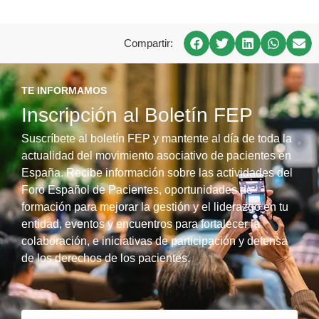
Compartir:
TE INFORMAMOS
Inscripción al Boletín FEP
Suscríbete al boletín FEP y mantente al día de toda la
actualidad del movimiento asociativo de pacientes en
España. Recibe información sobre las actividades del
Foro Español de Pacientes, oportunidades de
formación para mejorar la gestión y el liderazgo en tu
entidad, eventos y encuentros para fortalecer la
colaboración, e iniciativas de participación y defensa
de los derechos de los pacientes.