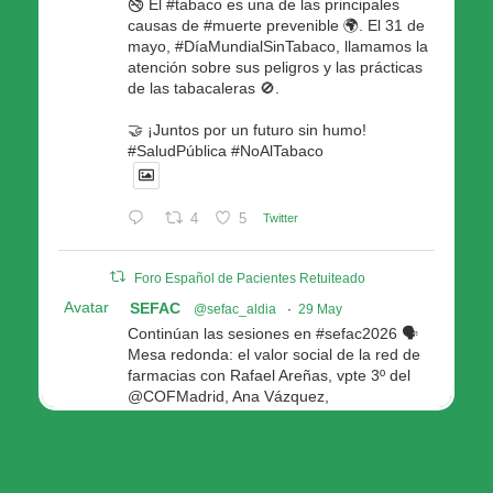
🚭 El #tabaco es una de las principales
causas de #muerte prevenible 🌍. El 31 de
mayo, #DíaMundialSinTabaco, llamamos la
atención sobre sus peligros y las prácticas
de las tabacaleras 🚫.
🤝 ¡Juntos por un futuro sin humo!
#SaludPública #NoAlTabaco
4
5
Twitter
Foro Español de Pacientes Retuiteado
Avatar
SEFAC
@sefac_aldia
·
29 May
Continúan las sesiones en #sefac2026 🗣️
Mesa redonda: el valor social de la red de
farmacias con Rafael Areñas, vpte 3º del
@COFMadrid, Ana Vázquez,
@fep_pacientes Galicia, Antón Acevedo, d
Consellería de Política Social e Igualdad
@Xunta
Modera: @AnaMolinero1, vpta 1ª SEFAC