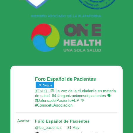
Foro Español de Pacientes
Seguir
🇪🇸🇪🇺💬 La voz de la ciudadanía en materia
de salud. 84 #organizacionesdepacientes 🗣
#DefensadelPacienteFEP 💚
#ConocetuAsociacion
Avatar
Foro Español de Pacientes
@fep_pacientes
·
31 May