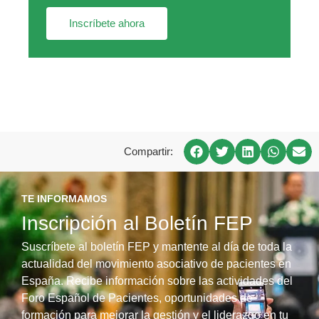
Inscríbete ahora
Compartir:
TE INFORMAMOS
Inscripción al Boletín FEP
Suscríbete al boletín FEP y mantente al día de toda la
actualidad del movimiento asociativo de pacientes en
España. Recibe información sobre las actividades del
Foro Español de Pacientes, oportunidades de
formación para mejorar la gestión y el liderazgo en tu