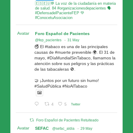
🇪🇸🇪🇺💬 La voz de la ciudadanía en materia
de salud. 84 #organizacionesdepacientes 🗣
#DefensadelPacienteFEP 💚
#ConocetuAsociacion
Avatar
Foro Español de Pacientes
@fep_pacientes
·
31 May
🚭 El #tabaco es una de las principales
causas de #muerte prevenible 🌍. El 31 de
mayo, #DíaMundialSinTabaco, llamamos la
atención sobre sus peligros y las prácticas
de las tabacaleras 🚫.
🤝 ¡Juntos por un futuro sin humo!
#SaludPública #NoAlTabaco
4
5
Twitter
Foro Español de Pacientes Retuiteado
Avatar
SEFAC
@sefac_aldia
·
29 May