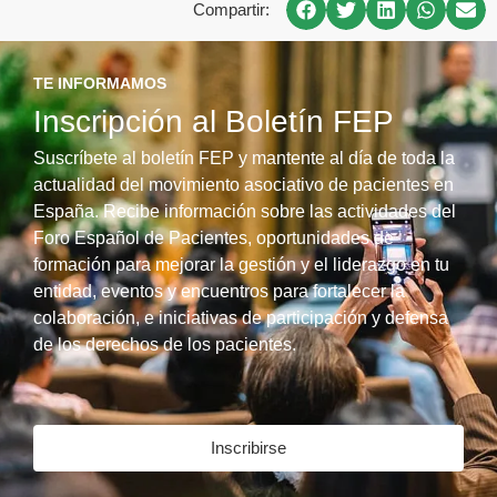
Compartir:
TE INFORMAMOS
Inscripción al Boletín FEP
Suscríbete al boletín FEP y mantente al día de toda la
actualidad del movimiento asociativo de pacientes en
España. Recibe información sobre las actividades del
Foro Español de Pacientes, oportunidades de
formación para mejorar la gestión y el liderazgo en tu
entidad, eventos y encuentros para fortalecer la
colaboración, e iniciativas de participación y defensa
de los derechos de los pacientes.
Inscribirse