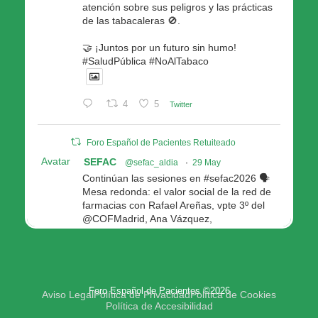
atención sobre sus peligros y las prácticas
de las tabacaleras 🚫.
🤝 ¡Juntos por un futuro sin humo!
#SaludPública #NoAlTabaco
4
5
Twitter
Foro Español de Pacientes Retuiteado
Avatar
SEFAC
@sefac_aldia
·
29 May
Continúan las sesiones en #sefac2026 🗣️
Mesa redonda: el valor social de la red de
farmacias con Rafael Areñas, vpte 3º del
@COFMadrid, Ana Vázquez,
@fep_pacientes Galicia, Antón Acevedo, d
Consellería de Política Social e Igualdad
@Xunta
Modera: @AnaMolinero1, vpta 1ª SEFAC
Foro Español de Pacientes ©2026
4
4
Twitter
Aviso Legal
Política de Privacidad
Política de Cookies
Política de Accesibilidad