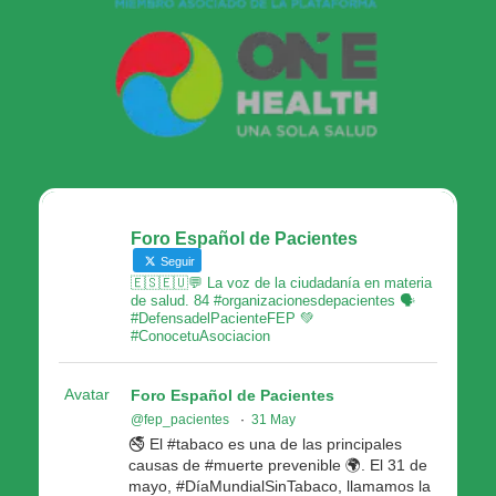
Foro Español de Pacientes
Seguir
🇪🇸🇪🇺💬 La voz de la ciudadanía en materia
de salud. 84 #organizacionesdepacientes 🗣
#DefensadelPacienteFEP 💚
#ConocetuAsociacion
Avatar
Foro Español de Pacientes
@fep_pacientes
·
31 May
🚭 El #tabaco es una de las principales
causas de #muerte prevenible 🌍. El 31 de
mayo, #DíaMundialSinTabaco, llamamos la