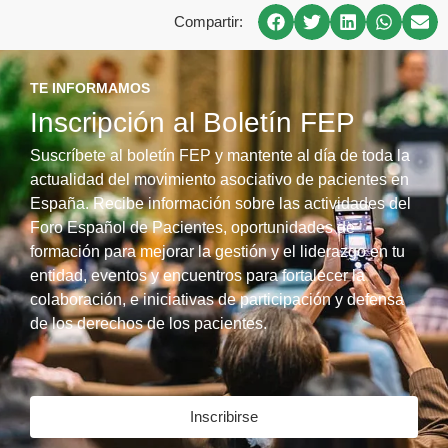
Compartir:
TE INFORMAMOS
Inscripción al Boletín FEP
Suscríbete al boletín FEP y mantente al día de toda la
actualidad del movimiento asociativo de pacientes en
España. Recibe información sobre las actividades del
Foro Español de Pacientes, oportunidades de
formación para mejorar la gestión y el liderazgo en tu
entidad, eventos y encuentros para fortalecer la
colaboración, e iniciativas de participación y defensa
de los derechos de los pacientes.
Inscribirse