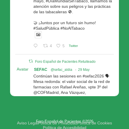
mayo, #DíaMundialSinTabaco, llamamos la
atención sobre sus peligros y las prácticas
de las tabacaleras 🚫.
🤝 ¡Juntos por un futuro sin humo!
#SaludPública #NoAlTabaco
4
5
Twitter
Foro Español de Pacientes Retuiteado
Avatar
SEFAC
@sefac_aldia
·
29 May
Continúan las sesiones en #sefac2026 🗣️
Mesa redonda: el valor social de la red de
farmacias con Rafael Areñas, vpte 3º del
@COFMadrid, Ana Vázquez,
@fep_pacientes Galicia, Antón Acevedo, d
Consellería de Política Social e Igualdad
@Xunta
Modera: @AnaMolinero1, vpta 1ª SEFAC
Foro Español de Pacientes ©2026
4
4
Twitter
Aviso Legal
Política de Privacidad
Política de Cookies
Política de Accesibilidad