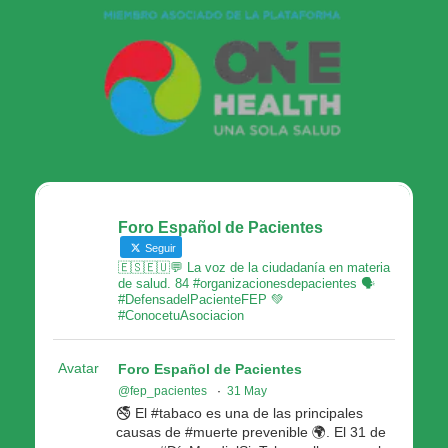
Foro Español de Pacientes
Seguir
🇪🇸🇪🇺💬 La voz de la ciudadanía en materia
de salud. 84 #organizacionesdepacientes 🗣
#DefensadelPacienteFEP 💚
#ConocetuAsociacion
Avatar
Foro Español de Pacientes
@fep_pacientes
·
31 May
🚭 El #tabaco es una de las principales
causas de #muerte prevenible 🌍. El 31 de