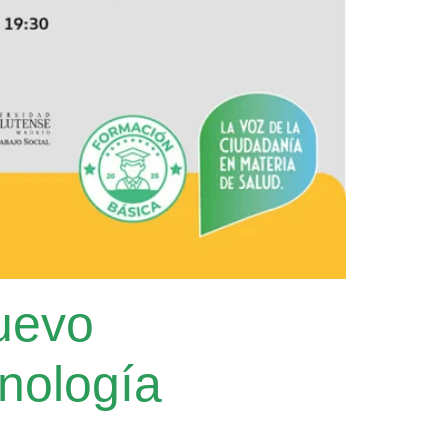
nuevo
nología