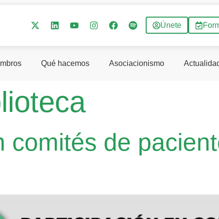
Únete
For
mbros
Qué hacemos
Asociacionismo
Actualida
lioteca
n comités de pacien