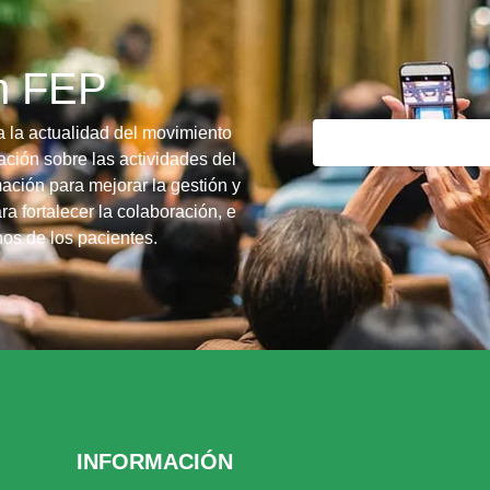
ín FEP
a la actualidad del movimiento
ción sobre las actividades del
ación para mejorar la gestión y
ra fortalecer la colaboración, e
chos de los pacientes.
INFORMACIÓN