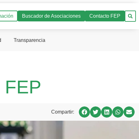
mación
Buscador de Asociaciones
Contacto FEP
d
Transparencia
. FEP
Compartir: