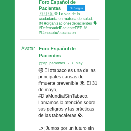
Foro Español de
Pacientes
Seguir
🇪🇸🇪🇺💬 La voz de la
ciudadanía en materia de salud.
84 #organizacionesdepacientes 🗣
#DefensadelPacienteFEP 💚
#ConocetuAsociacion
Avatar
Foro Español de
Pacientes
@fep_pacientes
·
31 May
🚭 El #tabaco es una de las
principales causas de
#muerte prevenible 🌍. El 31
de mayo,
#DíaMundialSinTabaco,
llamamos la atención sobre
sus peligros y las prácticas
de las tabacaleras 🚫.
🤝 ¡Juntos por un futuro sin