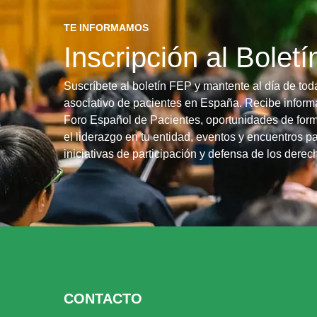
TE INFORMAMOS
Inscripción al Bolet
Suscríbete al boletín FEP y mantente al día de tod
asociativo de pacientes en España. Recibe informa
Foro Español de Pacientes, oportunidades de form
el liderazgo en tu entidad, eventos y encuentros pa
iniciativas de participación y defensa de los dere
CONTACTO