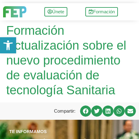
Únete
Formación
Formación
Abrir barra de herramientas
Actualización sobre el
nuevo procedimiento
de evaluación de
tecnología Sanitaria
Compartir:
TE INFORMAMOS