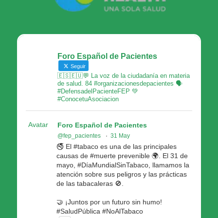
Foro Español de Pacientes
Seguir
🇪🇸🇪🇺💬 La voz de la ciudadanía en materia
de salud. 84 #organizacionesdepacientes 🗣
#DefensadelPacienteFEP 💚
#ConocetuAsociacion
Avatar
Foro Español de Pacientes
@fep_pacientes
·
31 May
🚭 El #tabaco es una de las principales
causas de #muerte prevenible 🌍. El 31 de
mayo, #DíaMundialSinTabaco, llamamos la
atención sobre sus peligros y las prácticas
de las tabacaleras 🚫.
🤝 ¡Juntos por un futuro sin humo!
#SaludPública #NoAlTabaco