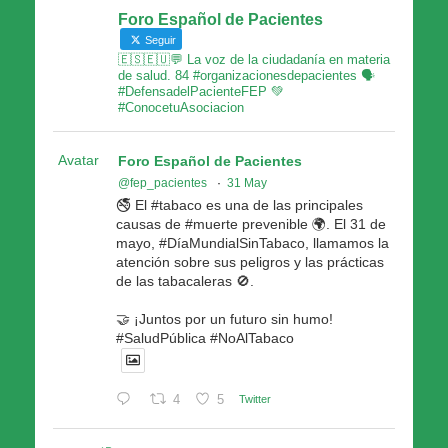
Foro Español de Pacientes
Seguir
🇪🇸🇪🇺💬 La voz de la ciudadanía en materia
de salud. 84 #organizacionesdepacientes 🗣
#DefensadelPacienteFEP 💚
#ConocetuAsociacion
Avatar
Foro Español de Pacientes
@fep_pacientes
·
31 May
🚭 El #tabaco es una de las principales
causas de #muerte prevenible 🌍. El 31 de
mayo, #DíaMundialSinTabaco, llamamos la
atención sobre sus peligros y las prácticas
de las tabacaleras 🚫.
🤝 ¡Juntos por un futuro sin humo!
#SaludPública #NoAlTabaco
4
5
Twitter