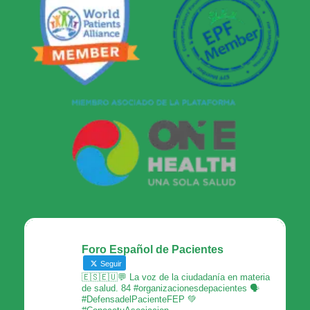
Foro Español de Pacientes
Seguir
🇪🇸🇪🇺💬 La voz de la ciudadanía en materia
de salud. 84 #organizacionesdepacientes 🗣
#DefensadelPacienteFEP 💚