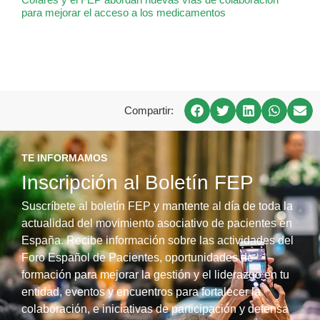
para mejorar el acceso a los medicamentos
Compartir:
TE INFORMAMOS
Inscripción al Boletín FEP
Suscríbete al boletín FEP y mantente al día de toda la
actualidad del movimiento asociativo de pacientes en
España. Recibe información sobre las actividades del
Foro Español de Pacientes, oportunidades de
formación para mejorar la gestión y el liderazgo en tu
entidad, eventos y encuentros para fortalecer la
colaboración, e iniciativas de participación y defensa