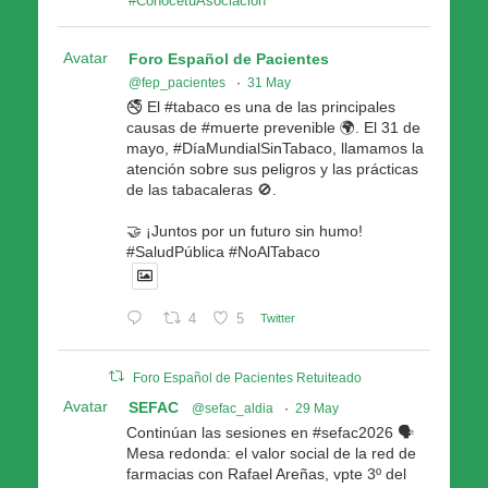
#ConocetuAsociacion
Avatar
Foro Español de Pacientes
@fep_pacientes
·
31 May
🚭 El #tabaco es una de las principales
causas de #muerte prevenible 🌍. El 31 de
mayo, #DíaMundialSinTabaco, llamamos la
atención sobre sus peligros y las prácticas
de las tabacaleras 🚫.
🤝 ¡Juntos por un futuro sin humo!
#SaludPública #NoAlTabaco
4
5
Twitter
Foro Español de Pacientes Retuiteado
Avatar
SEFAC
@sefac_aldia
·
29 May
Continúan las sesiones en #sefac2026 🗣️
Mesa redonda: el valor social de la red de
farmacias con Rafael Areñas, vpte 3º del