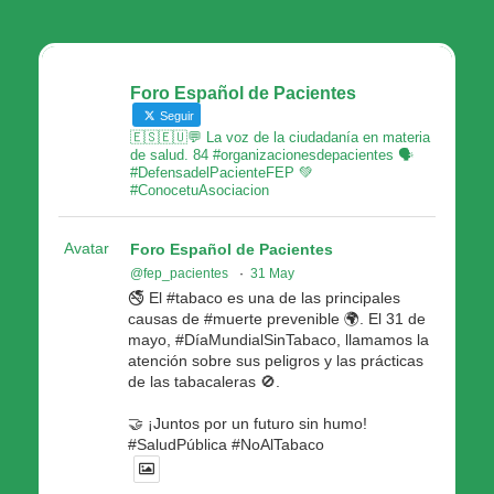
Foro Español de Pacientes
Seguir
🇪🇸🇪🇺💬 La voz de la ciudadanía en materia
de salud. 84 #organizacionesdepacientes 🗣
#DefensadelPacienteFEP 💚
#ConocetuAsociacion
Avatar
Foro Español de Pacientes
@fep_pacientes
·
31 May
🚭 El #tabaco es una de las principales
causas de #muerte prevenible 🌍. El 31 de
mayo, #DíaMundialSinTabaco, llamamos la
atención sobre sus peligros y las prácticas
de las tabacaleras 🚫.
🤝 ¡Juntos por un futuro sin humo!
#SaludPública #NoAlTabaco