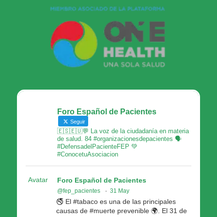
Foro Español de Pacientes
Seguir
🇪🇸🇪🇺💬 La voz de la ciudadanía en materia
de salud. 84 #organizacionesdepacientes 🗣
#DefensadelPacienteFEP 💚
#ConocetuAsociacion
Avatar
Foro Español de Pacientes
@fep_pacientes
·
31 May
🚭 El #tabaco es una de las principales
causas de #muerte prevenible 🌍. El 31 de