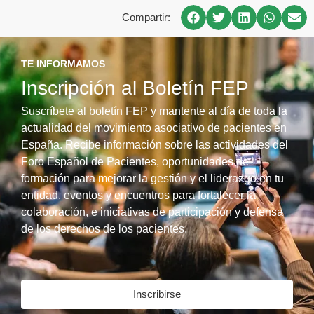
Compartir:
TE INFORMAMOS
Inscripción al Boletín FEP
Suscríbete al boletín FEP y mantente al día de toda la
actualidad del movimiento asociativo de pacientes en
España. Recibe información sobre las actividades del
Foro Español de Pacientes, oportunidades de
formación para mejorar la gestión y el liderazgo en tu
entidad, eventos y encuentros para fortalecer la
colaboración, e iniciativas de participación y defensa
de los derechos de los pacientes.
Inscribirse