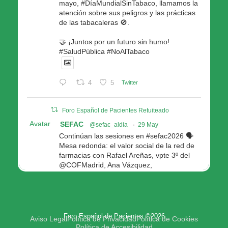
mayo, #DíaMundialSinTabaco, llamamos la
atención sobre sus peligros y las prácticas
de las tabacaleras 🚫.
🤝 ¡Juntos por un futuro sin humo!
#SaludPública #NoAlTabaco
4
5
Twitter
Foro Español de Pacientes Retuiteado
Avatar
SEFAC
@sefac_aldia
·
29 May
Continúan las sesiones en #sefac2026 🗣️
Mesa redonda: el valor social de la red de
farmacias con Rafael Areñas, vpte 3º del
@COFMadrid, Ana Vázquez,
@fep_pacientes Galicia, Antón Acevedo, d
Consellería de Política Social e Igualdad
@Xunta
Modera: @AnaMolinero1, vpta 1ª SEFAC
Foro Español de Pacientes ©2026
4
4
Twitter
Aviso Legal
Política de Privacidad
Política de Cookies
Política de Accesibilidad