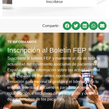
Inscribirse
Compartir:
TE INFORMAMOS
Inscripción al Boletín FEP
Suscríbete al boletín FEP y mantente al día de toda la
actualidad del movimiento asociativo de pacientes en
España. Recibe información sobre las actividades del
Foro Español de Pacientes, oportunidades de
formación para mejorar la gestión y el liderazgo en tu
entidad, eventos y encuentros para fortalecer la
colaboración, e iniciativas de participación y defensa
de los derechos de los pacientes.