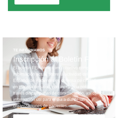
TE INFORMAMOS
Inscripción al Boletín FEP
El boletín FEP tiene como objetivo compartir
información actual sobre la actividad del Foro
Español de Pacientes en defensa de ciudadanos
en materia de salud, con incidencia política y a
través de campañas de comunicación, así como
información útil para el día a día de las
organizaciones de pacientes.