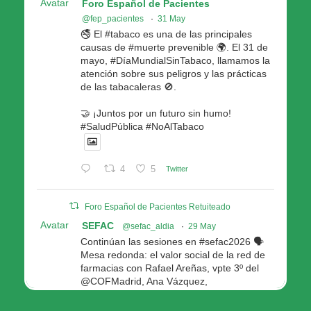
Avatar
Foro Español de Pacientes
@fep_pacientes
·
31 May
🚭 El #tabaco es una de las principales
causas de #muerte prevenible 🌍. El 31 de
mayo, #DíaMundialSinTabaco, llamamos la
atención sobre sus peligros y las prácticas
de las tabacaleras 🚫.
🤝 ¡Juntos por un futuro sin humo!
#SaludPública #NoAlTabaco
4
5
Twitter
Foro Español de Pacientes Retuiteado
Avatar
SEFAC
@sefac_aldia
·
29 May
Continúan las sesiones en #sefac2026 🗣️
Mesa redonda: el valor social de la red de
farmacias con Rafael Areñas, vpte 3º del
@COFMadrid, Ana Vázquez,
@fep_pacientes Galicia, Antón Acevedo, d
Consellería de Política Social e Igualdad