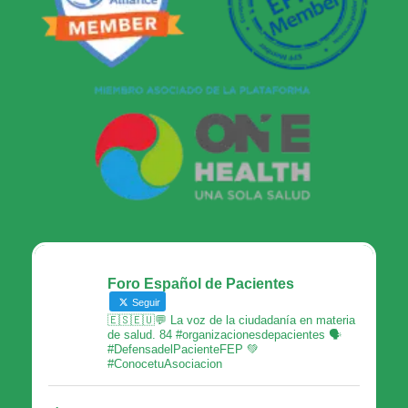
Foro Español de Pacientes
Seguir
🇪🇸🇪🇺💬 La voz de la ciudadanía en materia
de salud. 84 #organizacionesdepacientes 🗣
#DefensadelPacienteFEP 💚
#ConocetuAsociacion