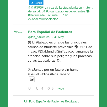
Seguir
🇪🇸🇪🇺💬 La voz de la ciudadanía en materia
de salud. 84 #organizacionesdepacientes 🗣
#DefensadelPacienteFEP 💚
#ConocetuAsociacion
Avatar
Foro Español de Pacientes
@fep_pacientes
·
31 May
🚭 El #tabaco es una de las principales
causas de #muerte prevenible 🌍. El 31 de
mayo, #DíaMundialSinTabaco, llamamos la
atención sobre sus peligros y las prácticas
de las tabacaleras 🚫.
🤝 ¡Juntos por un futuro sin humo!
#SaludPública #NoAlTabaco
4
5
Twitter
Foro Español de Pacientes Retuiteado