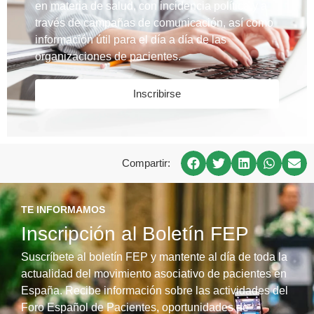
en materia de salud, con incidencia política y a
través de campañas de comunicación, así como
información útil para el día a día de las
organizaciones de pacientes.
Inscribirse
Compartir:
TE INFORMAMOS
Inscripción al Boletín FEP
Suscríbete al boletín FEP y mantente al día de toda la
actualidad del movimiento asociativo de pacientes en
España. Recibe información sobre las actividades del
Foro Español de Pacientes, oportunidades de