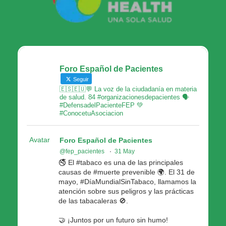
Foro Español de Pacientes
Seguir
🇪🇸🇪🇺💬 La voz de la ciudadanía en materia
de salud. 84 #organizacionesdepacientes 🗣
#DefensadelPacienteFEP 💚
#ConocetuAsociacion
Avatar
Foro Español de Pacientes
@fep_pacientes
·
31 May
🚭 El #tabaco es una de las principales
causas de #muerte prevenible 🌍. El 31 de
mayo, #DíaMundialSinTabaco, llamamos la
atención sobre sus peligros y las prácticas
de las tabacaleras 🚫.
🤝 ¡Juntos por un futuro sin humo!