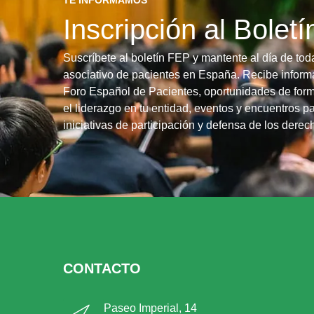
Inscripción al Bolet
Suscríbete al boletín FEP y mantente al día de tod
asociativo de pacientes en España. Recibe informa
Foro Español de Pacientes, oportunidades de form
el liderazgo en tu entidad, eventos y encuentros pa
iniciativas de participación y defensa de los dere
CONTACTO
Paseo Imperial, 14