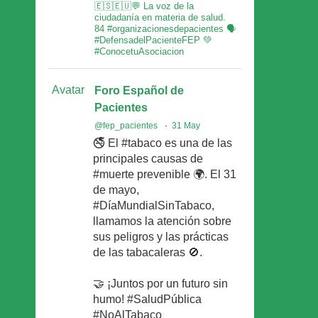
🇪🇸🇪🇺💬 La voz de la
ciudadanía en materia de salud.
84 #organizacionesdepacientes 🗣
#DefensadelPacienteFEP 💚
#ConocetuAsociacion
Avatar
Foro Español de
Pacientes
@fep_pacientes
·
31 May
🚭 El #tabaco es una de las
principales causas de
#muerte prevenible 🌍. El 31
de mayo,
#DíaMundialSinTabaco,
llamamos la atención sobre
sus peligros y las prácticas
de las tabacaleras 🚫.
🤝 ¡Juntos por un futuro sin
humo! #SaludPública
#NoAlTabaco