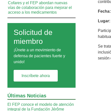
contrib
Cofares y el FEP abordan nuevas
vías de colaboración para mejorar el
Fecha:
acceso a los medicamentos
Lugar:
Solicitud de
Partici
habitua
miembro
Se trat
¡Únete a un movimiento de
inclusi
defensa de pacientes fuerte y
sesión 
unido!
Inscríbete ahora
Últimas Noticias
El FEP conoce el modelo de atención
integral de la Fundación Jérôme