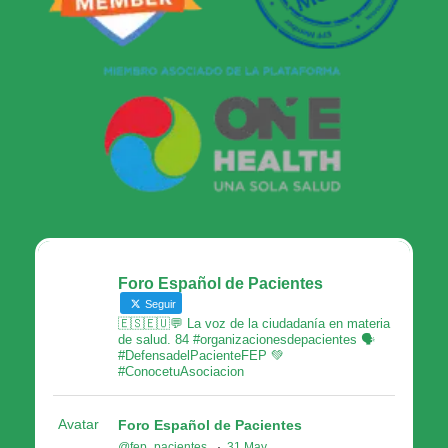
Foro Español de Pacientes
Seguir
🇪🇸🇪🇺💬 La voz de la ciudadanía en materia
de salud. 84 #organizacionesdepacientes 🗣
#DefensadelPacienteFEP 💚
#ConocetuAsociacion
Avatar
Foro Español de Pacientes
@fep_pacientes
·
31 May