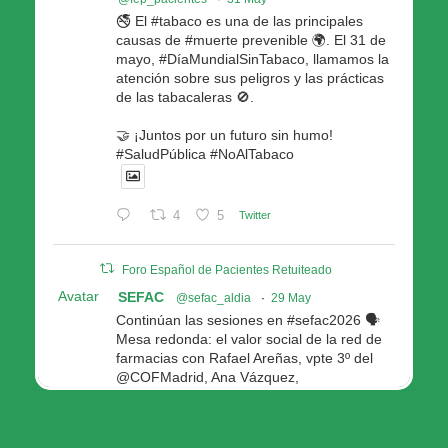
🚭 El #tabaco es una de las principales
causas de #muerte prevenible 🌍. El 31 de
mayo, #DíaMundialSinTabaco, llamamos la
atención sobre sus peligros y las prácticas
de las tabacaleras 🚫.
🤝 ¡Juntos por un futuro sin humo!
#SaludPública #NoAlTabaco
4
5
Twitter
Foro Español de Pacientes Retuiteado
Avatar
SEFAC
@sefac_aldia
·
29 May
Continúan las sesiones en #sefac2026 🗣️
Mesa redonda: el valor social de la red de
farmacias con Rafael Areñas, vpte 3º del
@COFMadrid, Ana Vázquez,
@fep_pacientes Galicia, Antón Acevedo, d
Consellería de Política Social e Igualdad
@Xunta