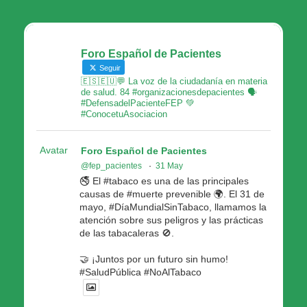
Foro Español de Pacientes
Seguir
🇪🇸🇪🇺💬 La voz de la ciudadanía en materia
de salud. 84 #organizacionesdepacientes 🗣
#DefensadelPacienteFEP 💚
#ConocetuAsociacion
Avatar
Foro Español de Pacientes
@fep_pacientes
·
31 May
🚭 El #tabaco es una de las principales
causas de #muerte prevenible 🌍. El 31 de
mayo, #DíaMundialSinTabaco, llamamos la
atención sobre sus peligros y las prácticas
de las tabacaleras 🚫.
🤝 ¡Juntos por un futuro sin humo!
#SaludPública #NoAlTabaco