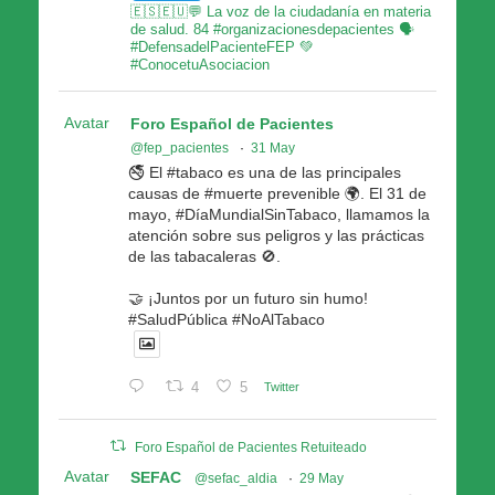
🇪🇸🇪🇺💬 La voz de la ciudadanía en materia
de salud. 84 #organizacionesdepacientes 🗣
#DefensadelPacienteFEP 💚
#ConocetuAsociacion
Avatar
Foro Español de Pacientes
@fep_pacientes
·
31 May
🚭 El #tabaco es una de las principales
causas de #muerte prevenible 🌍. El 31 de
mayo, #DíaMundialSinTabaco, llamamos la
atención sobre sus peligros y las prácticas
de las tabacaleras 🚫.
🤝 ¡Juntos por un futuro sin humo!
#SaludPública #NoAlTabaco
4
5
Twitter
Foro Español de Pacientes Retuiteado
Avatar
SEFAC
@sefac_aldia
·
29 May