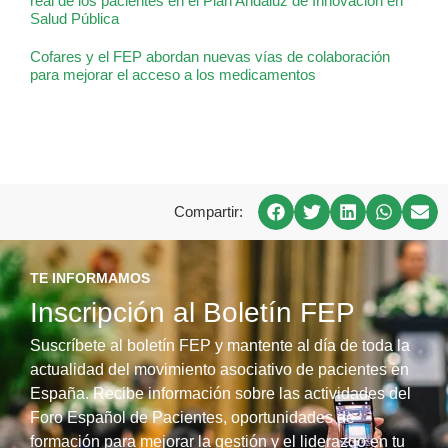
real de los pacientes en el Plan Andaluz de Innovación en
Salud Pública
Cofares y el FEP abordan nuevas vías de colaboración
para mejorar el acceso a los medicamentos
Compartir:
TE INFORMAMOS
Inscripción al Boletín FEP
Suscríbete al boletín FEP y mantente al día de toda la
actualidad del movimiento asociativo de pacientes en
España. Recibe información sobre las actividades del
Foro Español de Pacientes, oportunidades de
formación para mejorar la gestión y el liderazgo en tu