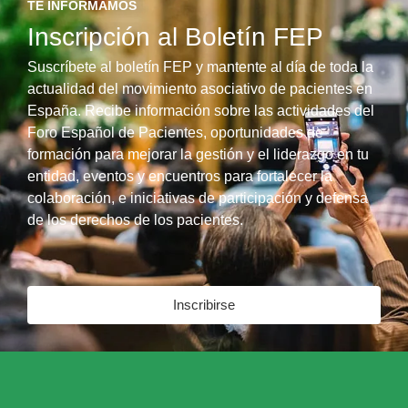
TE INFORMAMOS
Inscripción al Boletín FEP
Suscríbete al boletín FEP y mantente al día de toda la
actualidad del movimiento asociativo de pacientes en
España. Recibe información sobre las actividades del
Foro Español de Pacientes, oportunidades de
formación para mejorar la gestión y el liderazgo en tu
entidad, eventos y encuentros para fortalecer la
colaboración, e iniciativas de participación y defensa
de los derechos de los pacientes.
Inscribirse