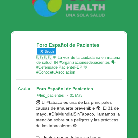
Foro Español de Pacientes
Seguir
🇪🇸🇪🇺💬 La voz de la ciudadanía en materia
de salud. 84 #organizacionesdepacientes 🗣
#DefensadelPacienteFEP 💚
#ConocetuAsociacion
Avatar
Foro Español de Pacientes
@fep_pacientes
·
31 May
🚭 El #tabaco es una de las principales
causas de #muerte prevenible 🌍. El 31 de
mayo, #DíaMundialSinTabaco, llamamos la
atención sobre sus peligros y las prácticas
de las tabacaleras 🚫.
🤝 ¡Juntos por un futuro sin humo!