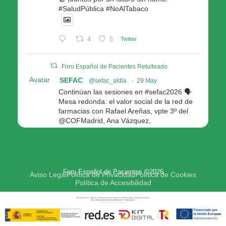
#SaludPública #NoAlTabaco
4
5
Twitter
Foro Español de Pacientes Retuiteado
Avatar
SEFAC
@sefac_aldia
·
29 May
Continúan las sesiones en #sefac2026 🗣️
Mesa redonda: el valor social de la red de
farmacias con Rafael Areñas, vpte 3º del
@COFMadrid, Ana Vázquez,
@fep_pacientes Galicia, Antón Acevedo, d
Consellería de Política Social e Igualdad
@Xunta
Modera: @AnaMolinero1, vpta 1ª SEFAC
Foro Español de Pacientes ©2026
4
4
Twitter
Aviso Legal
Política de Privacidad
Política de Cookies
Política de Accesibilidad
Avatar
Foro Español de Pacientes
@fep_pacientes
·
29 May
🟢Hoy Antonio Manfredi, delegado del FEP,