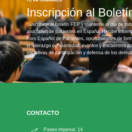
Inscripción al Bolet
Suscríbete al boletín FEP y mantente al día de tod
asociativo de pacientes en España. Recibe informa
Foro Español de Pacientes, oportunidades de form
el liderazgo en tu entidad, eventos y encuentros pa
iniciativas de participación y defensa de los dere
CONTACTO
Paseo Imperial, 14