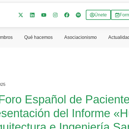
Únete
For
mbros
Qué hacemos
Asociacionismo
Actualida
025
 Foro Español de Pacientes
esentación del Informe «
uitectura e Ingeniería Sa