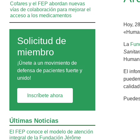
Cofares y el FEP abordan nuevas
vías de colaboración para mejorar el
acceso a los medicamentos
Hoy, 28
«Humani
Solicitud de
La
Fun
miembro
Sanitar
Humaniz
¡Únete a un movimiento de
defensa de pacientes fuerte y
El info
unido!
pueden 
calidad
Inscríbete ahora
Puede
Últimas Noticias
El FEP conoce el modelo de atención
integral de la Fundación Jérôme