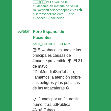
🇪🇸🇪🇺💬 La voz de la
ciudadanía en materia de salud.
84 #organizacionesdepacientes 🗣
#DefensadelPacienteFEP 💚
#ConocetuAsociacion
Avatar
Foro Español de
Pacientes
@fep_pacientes
·
31 May
🚭 El #tabaco es una de las
principales causas de
#muerte prevenible 🌍. El 31
de mayo,
#DíaMundialSinTabaco,
llamamos la atención sobre
sus peligros y las prácticas
de las tabacaleras 🚫.
🤝 ¡Juntos por un futuro sin
humo! #SaludPública
#NoAlTabaco