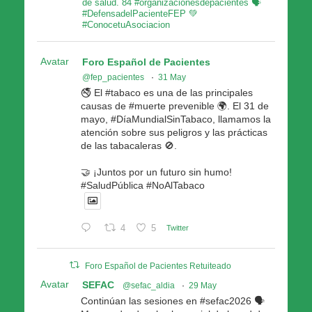
de salud. 84 #organizacionesdepacientes 🗣
#DefensadelPacienteFEP 💚
#ConocetuAsociacion
Avatar
Foro Español de Pacientes
@fep_pacientes
·
31 May
🚭 El #tabaco es una de las principales
causas de #muerte prevenible 🌍. El 31 de
mayo, #DíaMundialSinTabaco, llamamos la
atención sobre sus peligros y las prácticas
de las tabacaleras 🚫.
🤝 ¡Juntos por un futuro sin humo!
#SaludPública #NoAlTabaco
4
5
Twitter
Foro Español de Pacientes Retuiteado
Avatar
SEFAC
@sefac_aldia
·
29 May
Continúan las sesiones en #sefac2026 🗣️