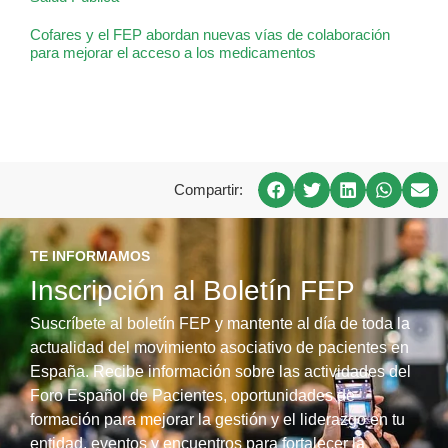
Cofares y el FEP abordan nuevas vías de colaboración
para mejorar el acceso a los medicamentos
Compartir:
TE INFORMAMOS
Inscripción al Boletín FEP
Suscríbete al boletín FEP y mantente al día de toda la
actualidad del movimiento asociativo de pacientes en
España. Recibe información sobre las actividades del
Foro Español de Pacientes, oportunidades de
formación para mejorar la gestión y el liderazgo en tu
entidad, eventos y encuentros para fortalecer la