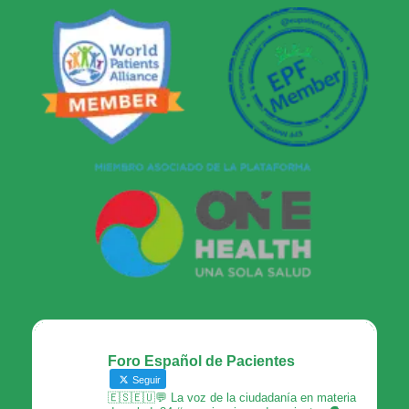
Foro Español de Pacientes
Seguir
🇪🇸🇪🇺💬 La voz de la ciudadanía en materia