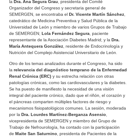
la
Dra. Ana Segura Grau
, presidenta del Comité
Organizador del Congreso y secretaria general de
SEMERGEN, se encontraba el
Dr. Vicente Martín Sánchez
,
catedrático de Medicina Preventiva y Salud Pública de la
Universidad de León y miembro de varios Grupos de Trabajo
de SEMERGEN;
Lola Fernández Segura
, paciente
representante de la Asociación Diabetes Madrid; y la
Dra.
María Antequera González
, residente de Endocrinología y
Nutrición del Complejo Asistencial Universitario de León.
Otro de los temas analizados durante el Congreso, ha sido
la
relevancia del diagnóstico temprano de la Enfermedad
Renal Crónica (ERC)
y su estrecha relación con otras
patologías crónicas, como las cardiovasculares y la diabetes.
Se ha puesto de manifiesto la necesidad de una visión
integral del paciente crónico, dado que el riñón, el corazón y
el páncreas comparten múltiples factores de riesgo y
mecanismos fisiopatológicos comunes. La sesión, moderada
por la
Dra. Lourdes Martínez-Berganza
Asensio
,
vicepresidenta de SEMERGEN y miembro del Grupo de
Trabajo de Nefrourología, ha contado con la participación
de
Maite San Saturnino
, presidenta de Pacientes de la