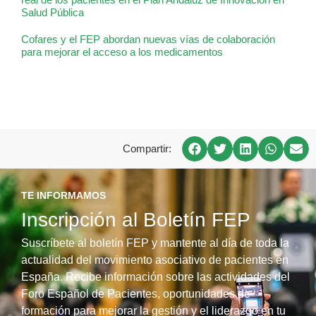
Salud Pública
Cofares y el FEP abordan nuevas vías de colaboración
para mejorar el acceso a los medicamentos
Compartir:
TE INFORMAMOS
Inscripción al Boletín FEP
Suscríbete al boletín FEP y mantente al día de toda la
actualidad del movimiento asociativo de pacientes en
España. Recibe información sobre las actividades del
Foro Español de Pacientes, oportunidades de
formación para mejorar la gestión y el liderazgo en tu