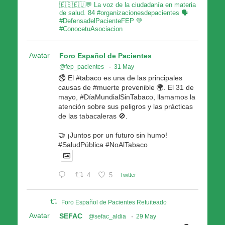
🇪🇸🇪🇺💬 La voz de la ciudadanía en materia
de salud. 84 #organizacionesdepacientes 🗣
#DefensadelPacienteFEP 💚
#ConocetuAsociacion
Avatar
Foro Español de Pacientes
@fep_pacientes
·
31 May
🚭 El #tabaco es una de las principales
causas de #muerte prevenible 🌍. El 31 de
mayo, #DíaMundialSinTabaco, llamamos la
atención sobre sus peligros y las prácticas
de las tabacaleras 🚫.
🤝 ¡Juntos por un futuro sin humo!
#SaludPública #NoAlTabaco
4
5
Twitter
Foro Español de Pacientes Retuiteado
Avatar
SEFAC
@sefac_aldia
·
29 May