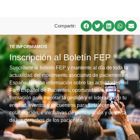
Compartir:
TE INFORMAMOS
Inscripción al Boletín FEP
Suscríbete al boletín FEP y mantente al día de toda la
actualidad del movimiento asociativo de pacientes en
España. Recibe información sobre las actividades del
Foro Español de Pacientes, oportunidades de
formación para mejorar la gestión y el liderazgo en tu
entidad, eventos y encuentros para fortalecer la
colaboración, e iniciativas de participación y defensa
de los derechos de los pacientes.