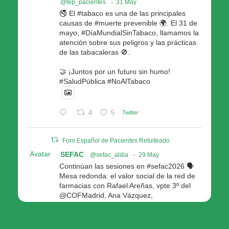
@fep_pacientes
·
31 May
🚭 El #tabaco es una de las principales
causas de #muerte prevenible 🌍. El 31 de
mayo, #DíaMundialSinTabaco, llamamos la
atención sobre sus peligros y las prácticas
de las tabacaleras 🚫.
🤝 ¡Juntos por un futuro sin humo!
#SaludPública #NoAlTabaco
4
5
Twitter
Foro Español de Pacientes Retuiteado
Avatar
SEFAC
@sefac_aldia
·
29 May
Continúan las sesiones en #sefac2026 🗣️
Mesa redonda: el valor social de la red de
farmacias con Rafael Areñas, vpte 3º del
@COFMadrid, Ana Vázquez,
@fep_pacientes Galicia, Antón Acevedo, d
Consellería de Política Social e Igualdad
@Xunta