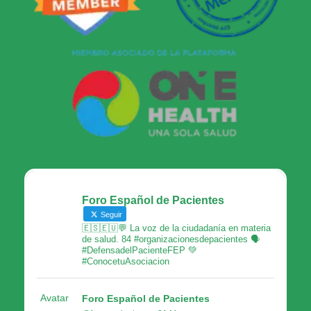
Foro Español de Pacientes
Seguir
🇪🇸🇪🇺💬 La voz de la ciudadanía en materia
de salud. 84 #organizacionesdepacientes 🗣
#DefensadelPacienteFEP 💚
#ConocetuAsociacion
Avatar
Foro Español de Pacientes