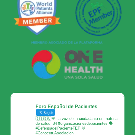
Foro Español de Pacientes
Seguir
🇪🇸🇪🇺💬 La voz de la ciudadanía en materia
de salud. 84 #organizacionesdepacientes 🗣
#DefensadelPacienteFEP 💚
#ConocetuAsociacion