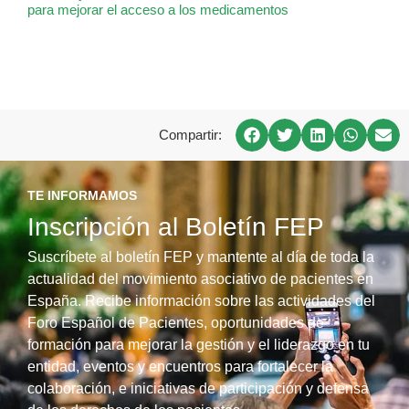
para mejorar el acceso a los medicamentos
Compartir:
TE INFORMAMOS
Inscripción al Boletín FEP
Suscríbete al boletín FEP y mantente al día de toda la
actualidad del movimiento asociativo de pacientes en
España. Recibe información sobre las actividades del
Foro Español de Pacientes, oportunidades de
formación para mejorar la gestión y el liderazgo en tu
entidad, eventos y encuentros para fortalecer la
colaboración, e iniciativas de participación y defensa