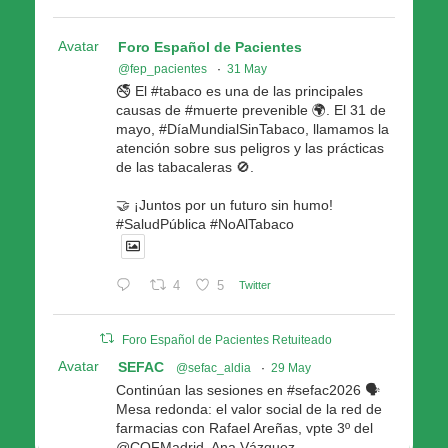
Avatar
Foro Español de Pacientes
@fep_pacientes
·
31 May
🚭 El #tabaco es una de las principales
causas de #muerte prevenible 🌍. El 31 de
mayo, #DíaMundialSinTabaco, llamamos la
atención sobre sus peligros y las prácticas
de las tabacaleras 🚫.
🤝 ¡Juntos por un futuro sin humo!
#SaludPública #NoAlTabaco
4
5
Twitter
Foro Español de Pacientes Retuiteado
Avatar
SEFAC
@sefac_aldia
·
29 May
Continúan las sesiones en #sefac2026 🗣️
Mesa redonda: el valor social de la red de
farmacias con Rafael Areñas, vpte 3º del
@COFMadrid, Ana Vázquez,