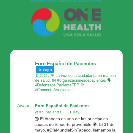
Foro Español de Pacientes
Seguir
🇪🇸🇪🇺💬 La voz de la ciudadanía en materia
de salud. 84 #organizacionesdepacientes 🗣
#DefensadelPacienteFEP 💚
#ConocetuAsociacion
Avatar
Foro Español de Pacientes
@fep_pacientes
·
31 May
🚭 El #tabaco es una de las principales
causas de #muerte prevenible 🌍. El 31 de
mayo, #DíaMundialSinTabaco, llamamos la