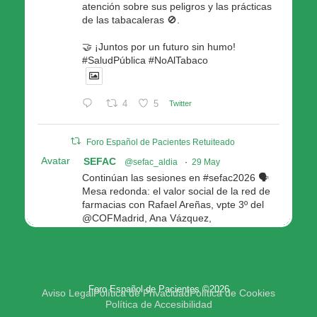
atención sobre sus peligros y las prácticas
de las tabacaleras 🚫.
🤝 ¡Juntos por un futuro sin humo!
#SaludPública #NoAlTabaco
4
5
Twitter
Foro Español de Pacientes Retuiteado
Avatar
SEFAC
@sefac_aldia
·
29 May
Continúan las sesiones en #sefac2026 🗣️
Mesa redonda: el valor social de la red de
farmacias con Rafael Areñas, vpte 3º del
@COFMadrid, Ana Vázquez,
@fep_pacientes Galicia, Antón Acevedo, d
Consellería de Política Social e Igualdad
@Xunta
Modera: @AnaMolinero1, vpta 1ª SEFAC
Foro Español de Pacientes ©2026
4
4
Twitter
Aviso Legal
Política de Privacidad
Política de Cookies
Política de Accesibilidad