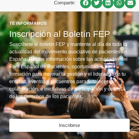
Compartir:
TE INFORMAMOS
Inscripción al Boletín FEP
Suscríbete al boletín FEP y mantente al día de toda la
actualidad del movimiento asociativo de pacientes en
España. Recibe información sobre las actividades del
Foro Español de Pacientes, oportunidades de
formación para mejorar la gestión y el liderazgo en tu
entidad, eventos y encuentros para fortalecer la
colaboración, e iniciativas de participación y defensa
de los derechos de los pacientes.
Inscribirse