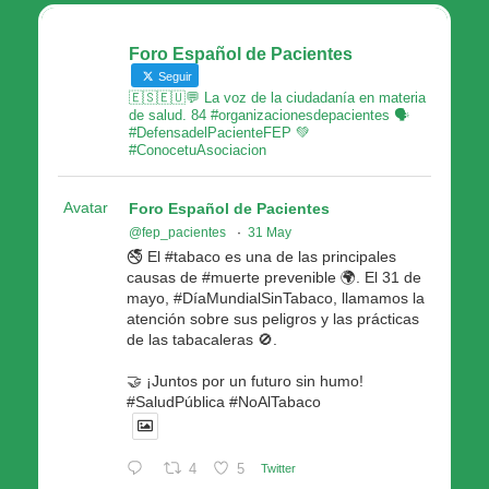
Foro Español de Pacientes
Seguir
🇪🇸🇪🇺💬 La voz de la ciudadanía en materia
de salud. 84 #organizacionesdepacientes 🗣
#DefensadelPacienteFEP 💚
#ConocetuAsociacion
Avatar
Foro Español de Pacientes
@fep_pacientes
·
31 May
🚭 El #tabaco es una de las principales
causas de #muerte prevenible 🌍. El 31 de
mayo, #DíaMundialSinTabaco, llamamos la
atención sobre sus peligros y las prácticas
de las tabacaleras 🚫.
🤝 ¡Juntos por un futuro sin humo!
#SaludPública #NoAlTabaco
4
5
Twitter