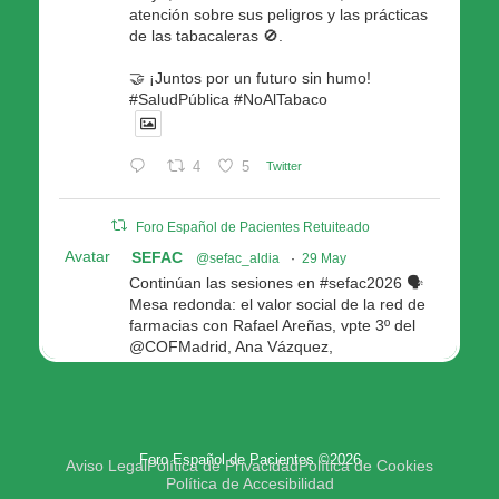
atención sobre sus peligros y las prácticas
de las tabacaleras 🚫.
🤝 ¡Juntos por un futuro sin humo!
#SaludPública #NoAlTabaco
4
5
Twitter
Foro Español de Pacientes Retuiteado
Avatar
SEFAC
@sefac_aldia
·
29 May
Continúan las sesiones en #sefac2026 🗣️
Mesa redonda: el valor social de la red de
farmacias con Rafael Areñas, vpte 3º del
@COFMadrid, Ana Vázquez,
@fep_pacientes Galicia, Antón Acevedo, d
Consellería de Política Social e Igualdad
@Xunta
Modera: @AnaMolinero1, vpta 1ª SEFAC
Foro Español de Pacientes ©2026
4
4
Twitter
Aviso Legal
Política de Privacidad
Política de Cookies
Política de Accesibilidad