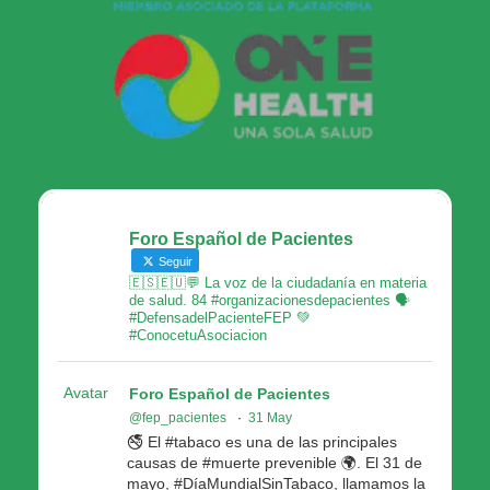
Foro Español de Pacientes
Seguir
🇪🇸🇪🇺💬 La voz de la ciudadanía en materia
de salud. 84 #organizacionesdepacientes 🗣
#DefensadelPacienteFEP 💚
#ConocetuAsociacion
Avatar
Foro Español de Pacientes
@fep_pacientes
·
31 May
🚭 El #tabaco es una de las principales
causas de #muerte prevenible 🌍. El 31 de
mayo, #DíaMundialSinTabaco, llamamos la