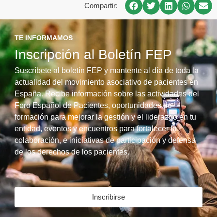
Compartir:
TE INFORMAMOS
Inscripción al Boletín FEP
Suscríbete al boletín FEP y mantente al día de toda la
actualidad del movimiento asociativo de pacientes en
España. Recibe información sobre las actividades del
Foro Español de Pacientes, oportunidades de
formación para mejorar la gestión y el liderazgo en tu
entidad, eventos y encuentros para fortalecer la
colaboración, e iniciativas de participación y defensa
de los derechos de los pacientes.
Inscribirse