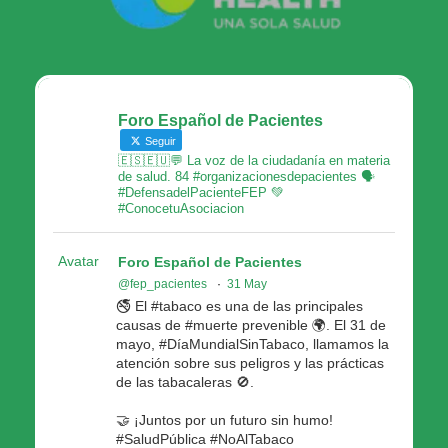
Foro Español de Pacientes
Seguir
🇪🇸🇪🇺💬 La voz de la ciudadanía en materia
de salud. 84 #organizacionesdepacientes 🗣
#DefensadelPacienteFEP 💚
#ConocetuAsociacion
Avatar
Foro Español de Pacientes
@fep_pacientes
·
31 May
🚭 El #tabaco es una de las principales
causas de #muerte prevenible 🌍. El 31 de
mayo, #DíaMundialSinTabaco, llamamos la
atención sobre sus peligros y las prácticas
de las tabacaleras 🚫.
🤝 ¡Juntos por un futuro sin humo!
#SaludPública #NoAlTabaco