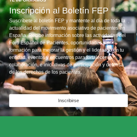
Inscripción al Boletín FEP
Suscríbete al boletín FEP y mantente al día de toda la
actualidad del movimiento asociativo de pacientes en
España. Recibe información sobre las actividades del
Foro Español de Pacientes, oportunidades de
formación para mejorar la gestión y el liderazgo en tu
entidad, eventos y encuentros para fortalecer la
colaboración, e iniciativas de participación y defensa
de los derechos de los pacientes.
Inscribirse