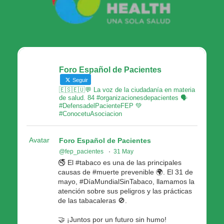
Foro Español de Pacientes
Seguir
🇪🇸🇪🇺💬 La voz de la ciudadanía en materia
de salud. 84 #organizacionesdepacientes 🗣
#DefensadelPacienteFEP 💚
#ConocetuAsociacion
Avatar
Foro Español de Pacientes
@fep_pacientes
·
31 May
🚭 El #tabaco es una de las principales
causas de #muerte prevenible 🌍. El 31 de
mayo, #DíaMundialSinTabaco, llamamos la
atención sobre sus peligros y las prácticas
de las tabacaleras 🚫.
🤝 ¡Juntos por un futuro sin humo!