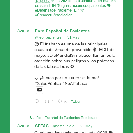
🇪🇸🇪🇺💬 La voz de la ciudadanía en materia
de salud. 84 #organizacionesdepacientes 🗣
#DefensadelPacienteFEP 💚
#ConocetuAsociacion
Avatar
Foro Español de Pacientes
@fep_pacientes
·
31 May
🚭 El #tabaco es una de las principales
causas de #muerte prevenible 🌍. El 31 de
mayo, #DíaMundialSinTabaco, llamamos la
atención sobre sus peligros y las prácticas
de las tabacaleras 🚫.
🤝 ¡Juntos por un futuro sin humo!
#SaludPública #NoAlTabaco
4
5
Twitter
Foro Español de Pacientes Retuiteado
Avatar
SEFAC
@sefac_aldia
·
29 May
Continúan las sesiones en #sefac2026 🗣️