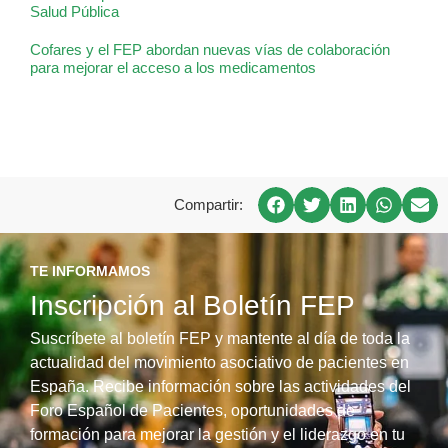
Salud Pública
Cofares y el FEP abordan nuevas vías de colaboración
para mejorar el acceso a los medicamentos
Compartir:
TE INFORMAMOS
Inscripción al Boletín FEP
Suscríbete al boletín FEP y mantente al día de toda la
actualidad del movimiento asociativo de pacientes en
España. Recibe información sobre las actividades del
Foro Español de Pacientes, oportunidades de
formación para mejorar la gestión y el liderazgo en tu