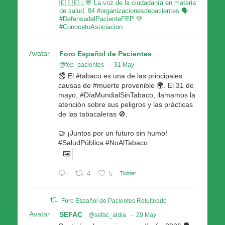
🇪🇸🇪🇺💬 La voz de la ciudadanía en materia
de salud. 84 #organizacionesdepacientes 🗣
#DefensadelPacienteFEP 💚
#ConocetuAsociacion
Avatar
Foro Español de Pacientes
@fep_pacientes
·
31 May
🚭 El #tabaco es una de las principales
causas de #muerte prevenible 🌍. El 31 de
mayo, #DíaMundialSinTabaco, llamamos la
atención sobre sus peligros y las prácticas
de las tabacaleras 🚫.
🤝 ¡Juntos por un futuro sin humo!
#SaludPública #NoAlTabaco
4
5
Twitter
Foro Español de Pacientes Retuiteado
Avatar
SEFAC
@sefac_aldia
·
29 May