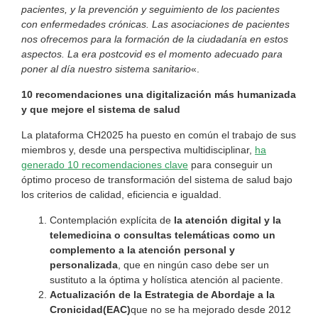
pacientes,
y
la
prevención y seguimiento de los pacientes
con enfermedades crónicas.
Las asociaciones de pacientes
nos ofrecemos
para
la
formación
de
la
ciudadanía
en
estos
aspectos.
La
era
postcovid
es
el
momento adecuado para
poner al día nuestro sistema sanitario
«.
10 recomendaciones una digitalización más humanizada
y que mejore el sistema de salud
La plataforma CH2025 ha puesto en común el trabajo de sus
miembros y, desde una perspectiva multidisciplinar,
ha
generado 10 recomendaciones clave
para conseguir un
óptimo proceso de transformación del sistema de salud bajo
los criterios de calidad, eficiencia e igualdad.
Contemplación explícita de
la
atención
digital
y
la
telemedicina
o
consultas
telemáticas como un
complemento a la atención personal y
personalizada
, que en ningún caso debe ser un
sustituto a la óptima y holística atención al paciente.
Actualización
de
la
Estrategia
de
Abordaje
a
la
Cronicidad
(EAC)
que no se ha mejorado desde 2012