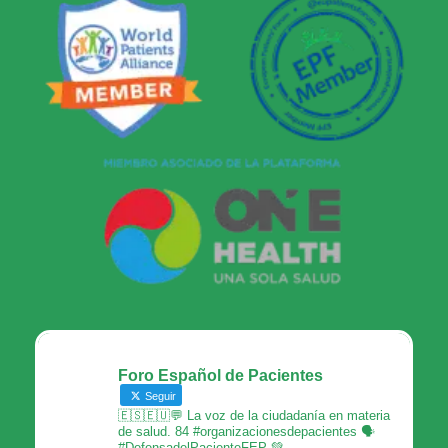
Foro Español de Pacientes
Seguir
🇪🇸🇪🇺💬 La voz de la ciudadanía en materia
de salud. 84 #organizacionesdepacientes 🗣
#DefensadelPacienteFEP 💚