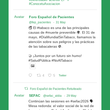
#ConocetuAsociacion
Avatar
Foro Español de Pacientes
@fep_pacientes
·
31 May
🚭 El #tabaco es una de las principales
causas de #muerte prevenible 🌍. El 31 de
mayo, #DíaMundialSinTabaco, llamamos la
atención sobre sus peligros y las prácticas
de las tabacaleras 🚫.
🤝 ¡Juntos por un futuro sin humo!
#SaludPública #NoAlTabaco
4
5
Twitter
Foro Español de Pacientes Retuiteado
Avatar
SEFAC
@sefac_aldia
·
29 May
Continúan las sesiones en #sefac2026 🗣️
Mesa redonda: el valor social de la red de