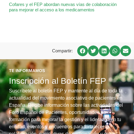
Cofares y el FEP abordan nuevas vías de colaboración
para mejorar el acceso a los medicamentos
Compartir:
TE INFORMAMOS
Inscripción al Boletín FEP
Suscríbete al boletín FEP y mantente al día de toda la
actualidad del movimiento asociativo de pacientes en
España. Recibe información sobre las actividades del
Foro Español de Pacientes, oportunidades de
formación para mejorar la gestión y el liderazgo en tu
entidad, eventos y encuentros para fortalecer la
colaboración, e iniciativas de participación y defensa