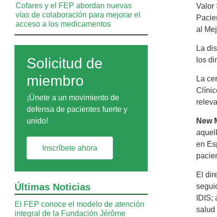
Cofares y el FEP abordan nuevas
Valor 
vías de colaboración para mejorar el
Pacie
acceso a los medicamentos
al Me
La dis
Solicitud de
los di
miembro
La cer
Clíni
¡Únete a un movimiento de
relev
defensa de pacientes fuerte y
unido!
New M
aquell
en Es
Inscríbete ahora
pacie
El dir
Últimas Noticias
seguid
IDIS;
El FEP conoce el modelo de atención
salud 
integral de la Fundación Jérôme