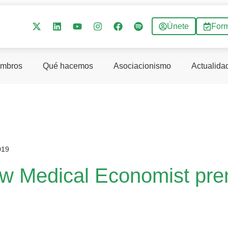
Únete
For
mbros
Qué hacemos
Asociacionismo
Actualida
019
w Medical Economist prem