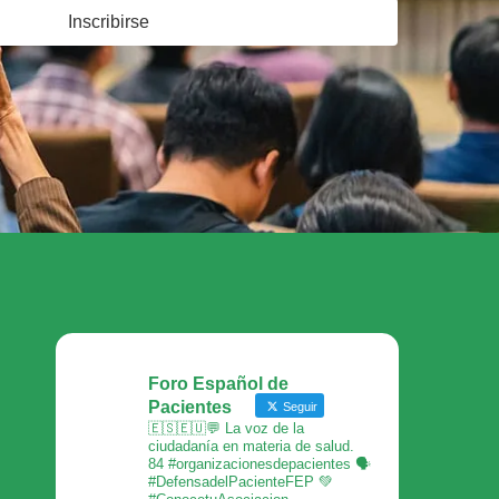
Inscribirse
Foro Español de
Pacientes
Seguir
🇪🇸🇪🇺💬 La voz de la
ciudadanía en materia de salud.
84 #organizacionesdepacientes 🗣
#DefensadelPacienteFEP 💚