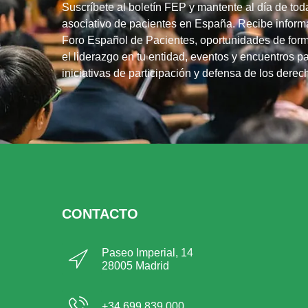
Suscríbete al boletín FEP y mantente al día de tod
asociativo de pacientes en España. Recibe informa
Foro Español de Pacientes, oportunidades de form
el liderazgo en tu entidad, eventos y encuentros pa
iniciativas de participación y defensa de los dere
CONTACTO
Paseo Imperial, 14
28005 Madrid
+34 699 839 000