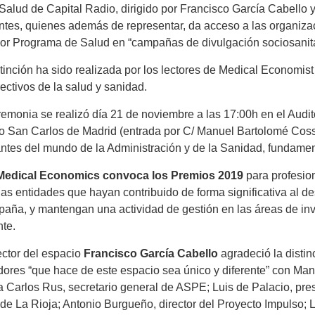
Salud de Capital Radio, dirigido por Francisco García Cabello y
ntes, quienes además de representar, da acceso a las organiza
jor Programa de Salud en “campañas de divulgación sociosanita
tinción ha sido realizada por los lectores de Medical Economist
rectivos de la salud y sanidad.
emonia se realizó día 21 de noviembre a las 17:00h en el Audit
co San Carlos de Madrid (entrada por C/ Manuel Bartolomé Cossí
antes del mundo de la Administración y de la Sanidad, fundame
edical Economics convoca los Premios 2019
para profesion
as entidades que hayan contribuido de forma significativa al de
paña, y mantengan una actividad de gestión en las áreas de inv
nte.
ector del espacio
Francisco García Cabello
agradeció la distin
ores “que hace de este espacio sea único y diferente” con Manue
 a Carlos Rus, secretario general de ASPE; Luis de Palacio, pr
de La Rioja; Antonio Burgueño, director del Proyecto Impulso; 