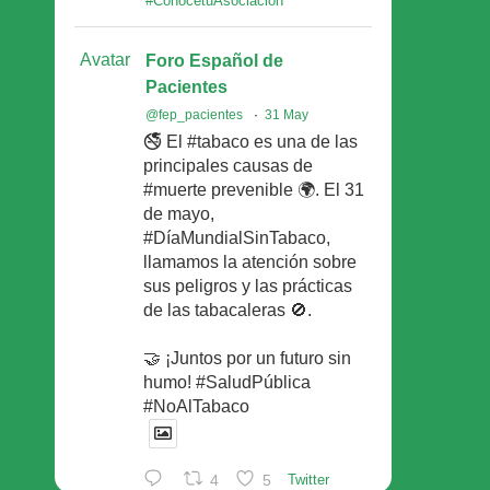
#ConocetuAsociacion
Avatar
Foro Español de
Pacientes
@fep_pacientes
·
31 May
🚭 El #tabaco es una de las
principales causas de
#muerte prevenible 🌍. El 31
de mayo,
#DíaMundialSinTabaco,
llamamos la atención sobre
sus peligros y las prácticas
de las tabacaleras 🚫.
🤝 ¡Juntos por un futuro sin
humo! #SaludPública
#NoAlTabaco
4
5
Twitter