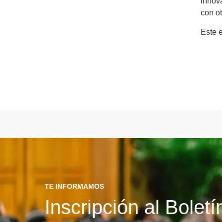
innov
con ot
Este 
TE INFORMAMOS
Inscripción al Bolet