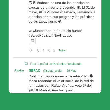
🚭 El #tabaco es una de las principales
causas de #muerte prevenible 🌍. El 31 de
mayo, #DíaMundialSinTabaco, llamamos la
atención sobre sus peligros y las prácticas
de las tabacaleras 🚫.
🤝 ¡Juntos por un futuro sin humo!
#SaludPública #NoAlTabaco
4
5
Twitter
Foro Español de Pacientes Retuiteado
Avatar
SEFAC
@sefac_aldia
·
29 May
Continúan las sesiones en #sefac2026 🗣️
Mesa redonda: el valor social de la red de
farmacias con Rafael Areñas, vpte 3º del
@COFMadrid, Ana Vázquez,
@fep_pacientes Galicia, Antón Acevedo, d
Consellería de Política Social e Igualdad
@Xunta
Modera: @AnaMolinero1, vpta 1ª SEFAC