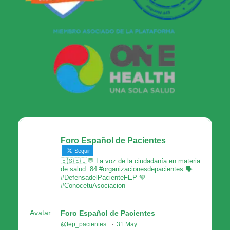
Foro Español de Pacientes
Seguir
🇪🇸🇪🇺💬 La voz de la ciudadanía en materia
de salud. 84 #organizacionesdepacientes 🗣
#DefensadelPacienteFEP 💚
#ConocetuAsociacion
Avatar
Foro Español de Pacientes
@fep_pacientes
·
31 May