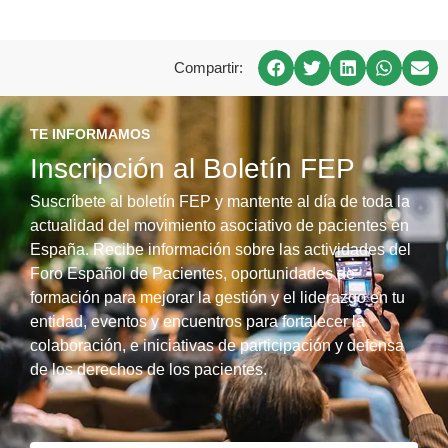
Compartir:
TE INFORMAMOS
Inscripción al Boletín FEP
Suscríbete al boletín FEP y mantente al día de toda la
actualidad del movimiento asociativo de pacientes en
España. Recibe información sobre las actividades del
Foro Español de Pacientes, oportunidades de
formación para mejorar la gestión y el liderazgo en tu
entidad, eventos y encuentros para fortalecer la
colaboración, e iniciativas de participación y defensa
de los derechos de los pacientes.