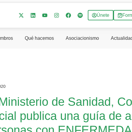
Únete
For
mbros
Qué hacemos
Asociacionismo
Actualida
020
 Ministerio de Sanidad, C
cial publica una guía de 
rsonas con ENFERMED