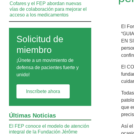
Cofares y el FEP abordan nuevas
vías de colaboración para mejorar el
acceso a los medicamentos
El For
“GUI
Solicitud de
EN SI
miembro
perso
confi
¡Únete a un movimiento de
El CO
defensa de pacientes fuerte y
fundam
unido!
cuidar
Inscríbete ahora
Todas
patol
que e
precis
Últimas Noticias
El FEP conoce el modelo de atención
Así el
integral de la Fundación Jérôme
ocasi