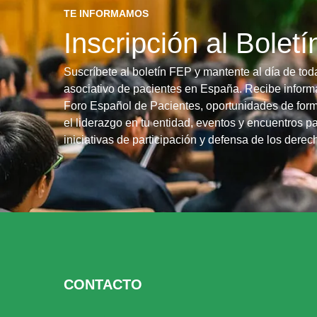
TE INFORMAMOS
Inscripción al Bolet
Suscríbete al boletín FEP y mantente al día de tod
asociativo de pacientes en España. Recibe informa
Foro Español de Pacientes, oportunidades de form
el liderazgo en tu entidad, eventos y encuentros pa
iniciativas de participación y defensa de los dere
CONTACTO