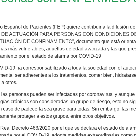
o Español de Pacientes (FEP) quiere contribuir a la difusión de
A DE ACTUACIÓN PARA PERSONAS CON CONDICIONES 
TUACIÓN DE CONFINAMIENTO”, documento que está orientado a
nas más vulnerables, aquéllas de edad avanzada y las que 
namiento por el estado de alarma por COVID-19
VID-19 ha corresponsabilizado a toda la sociedad con el autocu
ental ser adherentes a los tratamientos, comer bien, hidratarse 
 a otros.
 las personas pueden ser infectadas por coronavirus, y aunque
ogías crónicas son consideradas un grupo de riesgo, esto no si
n caso de padecerla sea grave para todas. Sin embargo, las m
amente proteger a estos grupos, entre otros objetivos.
 Real Decreto 463/2020 por el que se declara el estado de alarma
onada por el COVID-19, adopta medidas extraordinarias como me