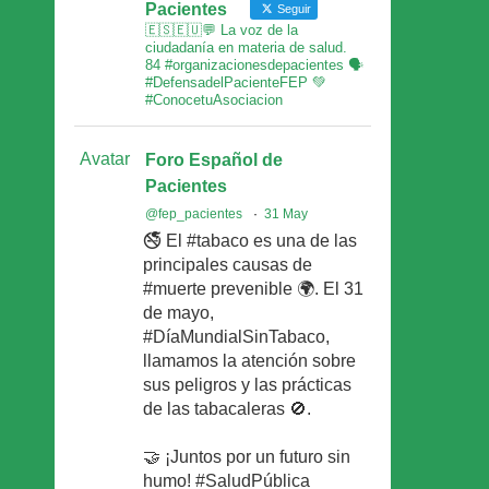
Pacientes
Seguir
🇪🇸🇪🇺💬 La voz de la
ciudadanía en materia de salud.
84 #organizacionesdepacientes 🗣
#DefensadelPacienteFEP 💚
#ConocetuAsociacion
Avatar
Foro Español de
Pacientes
@fep_pacientes
·
31 May
🚭 El #tabaco es una de las
principales causas de
#muerte prevenible 🌍. El 31
de mayo,
#DíaMundialSinTabaco,
llamamos la atención sobre
sus peligros y las prácticas
de las tabacaleras 🚫.
🤝 ¡Juntos por un futuro sin
humo! #SaludPública