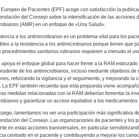
 Europeo de Pacientes (EPF) acoge con satisfacción la publica
dación del Consejo sobre la intensificación de las acciones de
crobianos (AMR) en un enfoque de «Una Salud».
stencia a los antimicrobianos es un problema vital para los p
bles a la resistencia a los antimicrobianos porque tienen que p
procedimientos sanitarios rutinarios requieren a menudo el uso d
apoya el enfoque global para hacer frente a la RAM esbozado 
prudente de los antimicrobianos, incluso mediante objetivos de 
ones, reforzando la vigilancia y el seguimiento, y mejorando la 
. La EPF también recuerda que esta propuesta viene acompañada
as medidas relacionadas con la RAM deberían fomentar la inves
robianos y garantizar un acceso equitativo a los medicamentos
argo, lamentamos no ver una participación más significativa d
ndación del Consejo. Las organizaciones de pacientes y los p
nte en estas acciones transversales, en particular sensibilizan
cia centrado en el paciente y contribuyendo a mejorar los con