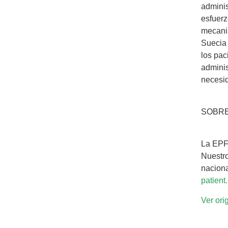
adminis
esfuerz
mecanis
Suecia 
los pac
adminis
necesi
SOBRE
La EPF 
Nuestro
naciona
patient
Ver ori