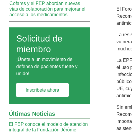
Cofares y el FEP abordan nuevas
vías de colaboración para mejorar el
El Foro
acceso a los medicamentos
Recomen
antimi
La resi
Solicitud de
vulnera
miembro
muchos 
¡Únete a un movimiento de
La EPF 
defensa de pacientes fuerte y
el uso 
unido!
infecci
público
UE, cuy
Inscríbete ahora
antimic
Sin emb
Últimas Noticias
Recome
importa
El FEP conoce el modelo de atención
asisten
integral de la Fundación Jérôme