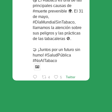
🚭 El #tabaco es una de las
principales causas de
#muerte prevenible 🌍. El 31
de mayo,
#DíaMundialSinTabaco,
llamamos la atención sobre
sus peligros y las prácticas
de las tabacaleras 🚫.
🤝 ¡Juntos por un futuro sin
humo! #SaludPública
#NoAlTabaco
4
5
Twitter
Foro Español de Pacientes
Retuiteado
Avatar
SEFAC
@sefac_aldia
·
29 May