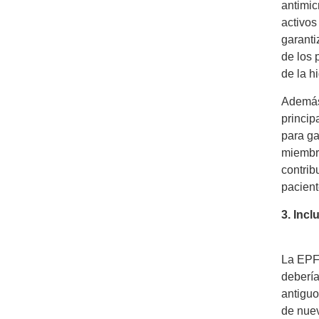
antimic
activos
garanti
de los 
de la h
Además,
princip
para ga
miembro
contrib
pacient
3. Incl
La EPF 
debería
antiguo
de nuev