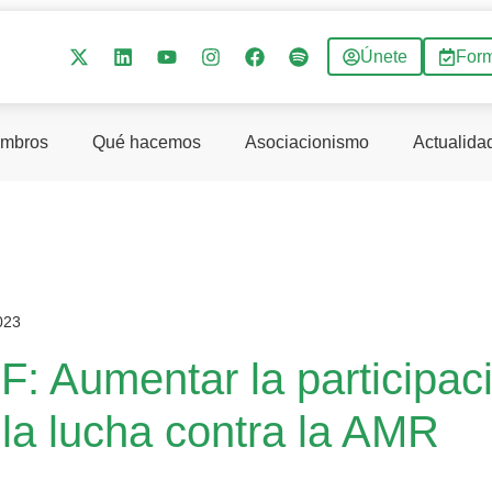
Únete
For
mbros
Qué hacemos
Asociacionismo
Actualida
023
F: Aumentar la participac
 la lucha contra la AMR