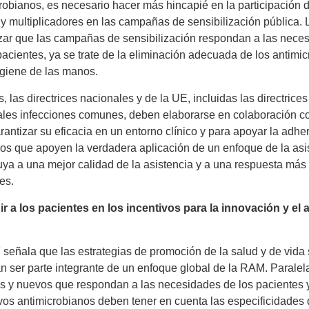
robianos, es necesario hacer más hincapié en la participación
 y multiplicadores en las campañas de sensibilización pública. 
zar que las campañas de sensibilización respondan a las nece
pacientes, ya se trate de la eliminación adecuada de los antim
igiene de las manos.
 las directrices nacionales y de la UE, incluidas las directrice
ales infecciones comunes, deben elaborarse en colaboración co
rantizar su eficacia en un entorno clínico y para apoyar la adh
s que apoyen la verdadera aplicación de un enfoque de la asist
uya a una mejor calidad de la asistencia y a una respuesta más 
es.
uir a los pacientes en los incentivos para la innovación y e
señala que las estrategias de promoción de la salud y de vida s
n ser parte integrante de un enfoque global de la RAM. Paralel
s y nuevos que respondan a las necesidades de los pacientes y 
os antimicrobianos deben tener en cuenta las especificidades 