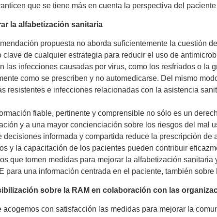
anticen que se tiene más en cuenta la perspectiva del paciente 
ar la alfabetización sanitaria
mendación propuesta no aborda suficientemente la cuestión de l
 clave de cualquier estrategia para reducir el uso de antimicr
n las infecciones causadas por virus, como los resfriados o la gr
ente como se prescriben y no automedicarse. Del mismo modo, 
as resistentes e infecciones relacionadas con la asistencia sani
ormación fiable, pertinente y comprensible no sólo es un derec
ación y a una mayor concienciación sobre los riesgos del mal u
 decisiones informada y compartida reduce la prescripción de a
ios y la capacitación de los pacientes pueden contribuir eficaz
s que tomen medidas para mejorar la alfabetización sanitaria y,
E para una información centrada en el paciente, también sobre 
sibilización sobre la RAM en colaboración con las organiza
acogemos con satisfacción las medidas para mejorar la comuni