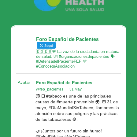
Foro Español de Pacientes
Seguir
🇪🇸🇪🇺💬 La voz de la ciudadanía en materia
de salud. 84 #organizacionesdepacientes 🗣
#DefensadelPacienteFEP 💚
#ConocetuAsociacion
Avatar
Foro Español de Pacientes
@fep_pacientes
·
31 May
🚭 El #tabaco es una de las principales
causas de #muerte prevenible 🌍. El 31 de
mayo, #DíaMundialSinTabaco, llamamos la
atención sobre sus peligros y las prácticas
de las tabacaleras 🚫.
🤝 ¡Juntos por un futuro sin humo!
#SaludPública #NoAlTabaco