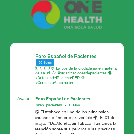
Foro Español de Pacientes
Seguir
🇪🇸🇪🇺💬 La voz de la ciudadanía en materia
de salud. 84 #organizacionesdepacientes 🗣
#DefensadelPacienteFEP 💚
#ConocetuAsociacion
Avatar
Foro Español de Pacientes
@fep_pacientes
·
31 May
🚭 El #tabaco es una de las principales
causas de #muerte prevenible 🌍. El 31 de
mayo, #DíaMundialSinTabaco, llamamos la
atención sobre sus peligros y las prácticas