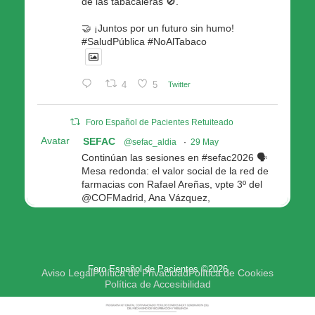
de las tabacaleras 🚫.
🤝 ¡Juntos por un futuro sin humo!
#SaludPública #NoAlTabaco
4
5
Twitter
Foro Español de Pacientes Retuiteado
Avatar
SEFAC
@sefac_aldia
·
29 May
Continúan las sesiones en #sefac2026 🗣️
Mesa redonda: el valor social de la red de
farmacias con Rafael Areñas, vpte 3º del
@COFMadrid, Ana Vázquez,
@fep_pacientes Galicia, Antón Acevedo, d
Consellería de Política Social e Igualdad
@Xunta
Modera: @AnaMolinero1, vpta 1ª SEFAC
Foro Español de Pacientes ©2026
4
4
Twitter
Aviso Legal
Política de Privacidad
Política de Cookies
Política de Accesibilidad
Avatar
Foro Español de Pacientes